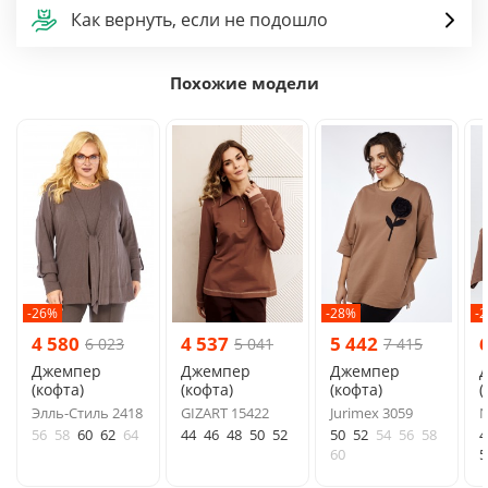
Как вернуть, если не подошло
Похожие модели
-26%
-28%
-
4 580
4 537
5 442
6 023
5 041
7 415
Джемпер
Джемпер
Джемпер
(кофта)
(кофта)
(кофта)
(
Элль-Стиль 2418
GIZART 15422
Jurimex 3059
N
56
58
60
62
64
44
46
48
50
52
50
52
54
56
58
4
60
5