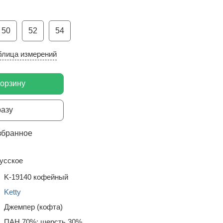
50
52
54
блица измерений
корзину
разу
збранное
усское
K-19140 кофейный
Ketty
Джемпер (кофта)
ПАН 70%; шерсть 30%.