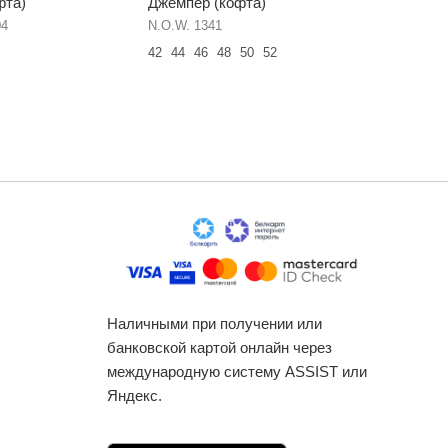
фта)
Джемпер (кофта)
Джемпер
04
N.O.W. 1341
NikVa н10
42
44
46
48
50
52
42
44
46
60
Наличными при получении или
банковской картой онлайн через
международную систему ASSIST или
Яндекс.