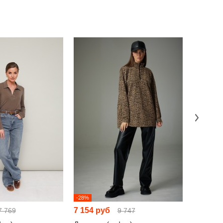
-28%
-29%
7 154 руб
6 175 р
7 769
9 747