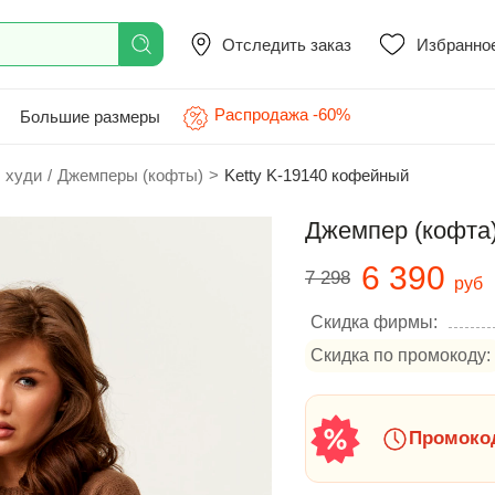
Отследить заказ
Избранно
Распродажа -60%
Большие размеры
 худи
/
Джемперы (кофты)
>
Ketty K-19140 кофейный
Джемпер (кофта)
6 390
7 298
руб
Скидка фирмы:
Скидка по промокоду:
Промокод