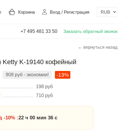
е
Корзина
Вход
/
Регистрация
+7 495 481 33 50
Заказать обратный звонок
← вернуться назад
 Ketty K-19140 кофейный
-13%
908
руб
- экономии!
198
руб
710
руб
 -10% :
22 ч 00 мин 35 с