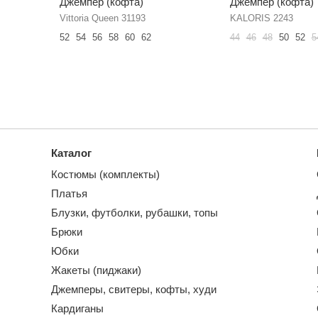
Джемпер (кофта)
Джемпер (кофта)
Vittoria Queen 31193
KALORIS 2243
52
54
56
58
60
62
44
46
48
50
52
5
Каталог
Костюмы (комплекты)
Платья
Блузки, футболки, рубашки, топы
Брюки
Юбки
Жакеты (пиджаки)
Джемперы, свитеры, кофты, худи
Кардиганы