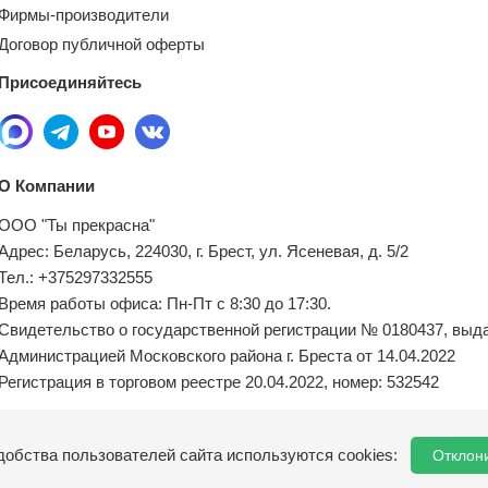
Фирмы-производители
Договор публичной оферты
Присоединяйтесь
О Компании
ООО "Ты прекрасна"
Адрес: Беларусь, 224030, г. Брест, ул. Ясеневая, д. 5/2
Тел.: +375297332555
Время работы офиса: Пн-Пт с 8:30 до 17:30.
Свидетельство о государственной регистрации № 0180437, выд
Администрацией Московского района г. Бреста от 14.04.2022
Регистрация в торговом реестре 20.04.2022, номер: 532542
Местный исполнительный орган по обращениям покупателей:
добства пользователей сайта используются cookies:
Отклон
8(0162) 21-04-75