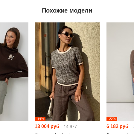
Похожие модели
-14%
-22%
13 004 руб
6 182 руб
14 977