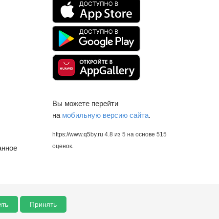
Вы можете перейти
на
мобильную версию сайта
.
https://www.q5by.ru
4.8
из
5
на основе
515
оценок.
анное
ить
Принять