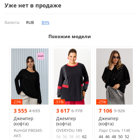
Уже нет в продаже
Валюта:
RUB
BYN
Похожие модели
-23%
-51%
-25%
3 555
3 617
7 106
4 633
6 778
9 326
Джемпер
Джемпер
Джемпер
(кофта)
(кофта)
(кофта)
RomGil РВ0345-
OVERYOU 189
Ларс Стиль 1148
АК5
54
56
58
60
62
44
46
48
50
52