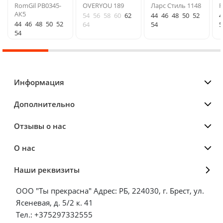
RomGil РВ0345-
OVERYOU 189
Ларс Стиль 1148
R
АК5
54
56
58
60
62
44
46
48
50
52
4
44
46
48
50
52
64
54
5
54
Информация
Дополнительно
Отзывы о нас
О нас
Наши реквизиты
ООО "Ты прекрасна" Адрес: РБ, 224030, г. Брест, ул.
Ясеневая, д. 5/2 к. 41
Тел.: +375297332555