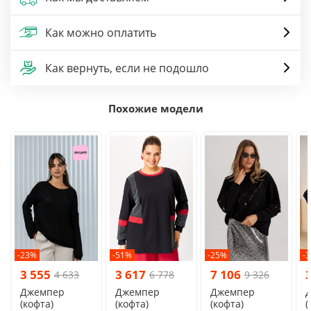
Как можно оплатить
Как вернуть, если не подошло
Похожие модели
-23%
-51%
-25%
-
3 555
3 617
7 106
4 633
6 778
9 326
Джемпер
Джемпер
Джемпер
(кофта)
(кофта)
(кофта)
(