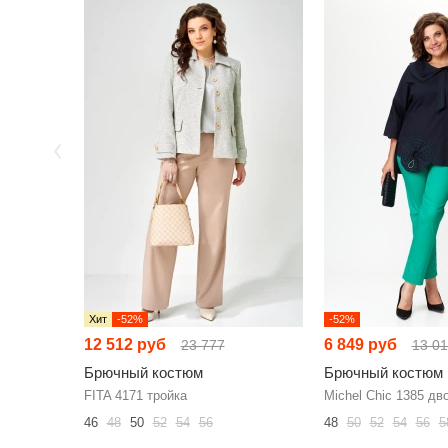
Хит
-52%
-52%
12 512 руб
6 849 руб
23 777
13 0
Брючный костюм
Брючный костюм
FITA 4171 тройка
Michel Chic 1385 дв
46
48
50
52
54
56
48
50
52
54
56
5