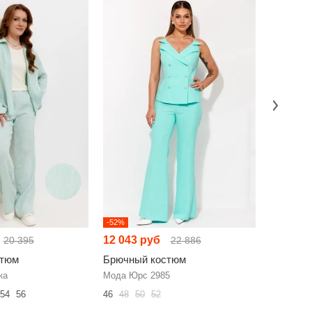
-52%
-23%
12 043 руб
9 200 р
20 395
22 886
стюм
Брючный костюм
Брючный
ка
Мода Юрс 2985
Diamant 2
54
56
46
48
50
52
52
54
56