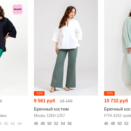
-52%
-52%
9 561 руб
10 732 руб
16
18 169
Брючный костюм
Брючный ко
ойка
Mirolia 1293+1257
FITA 4243 трой
8
60
62
64
46
48
50
52
54
56
46
48
50
52