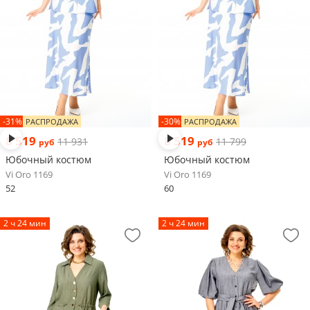
-31%
-30%
РАСПРОДАЖА
РАСПРОДАЖА
8 519
8 519
11 931
11 799
руб
руб
Юбочный костюм
Юбочный костюм
Vi Oro 1169
Vi Oro 1169
52
60
2 ч 24 мин
2 ч 24 мин