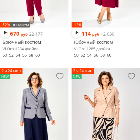
-52%
-12%
ПРЕМИУМ
11 670
11 114
22 177
12 630
руб
руб
Брючный костюм
Юбочный костюм
Vi Oro 1284 двойка
Vi Oro 1285 двойка
50
52
54
56
58
60
50
52
54
56
58
60
2 ч 24 мин
2 ч 24 мин
NEW
NEW