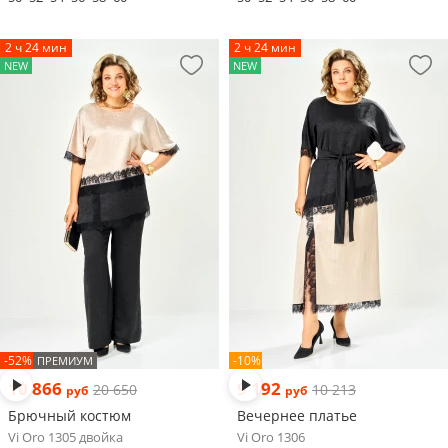
2 ч 24 мин
2 ч 24 мин
NEW
NEW
-52%
-10%
ПРЕМИУМ
10 866
9 192
20 650
10 213
руб
руб
Брючный костюм
Вечернее платье
Vi Oro 1305 двойка
Vi Oro 1306