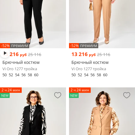
-52%
-52%
ПРЕМИУМ
ПРЕМИУМ
13 216
13 216
25 116
25 116
руб
руб
Брючный костюм
Брючный костюм
Vi Oro 1277 тройка
Vi Oro 1277 тройка
50
52
54
56
58
60
50
52
54
56
58
60
2 ч 24 мин
2 ч 24 мин
NEW
NEW