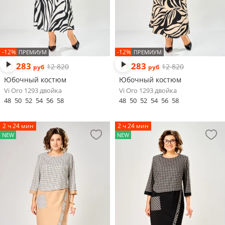
-12%
-12%
ПРЕМИУМ
ПРЕМИУМ
11 283
11 283
12 820
12 820
руб
руб
Юбочный костюм
Юбочный костюм
Vi Oro 1293 двойка
Vi Oro 1293 двойка
48
50
52
54
56
58
48
50
52
54
56
58
2 ч 24 мин
2 ч 24 мин
NEW
NEW