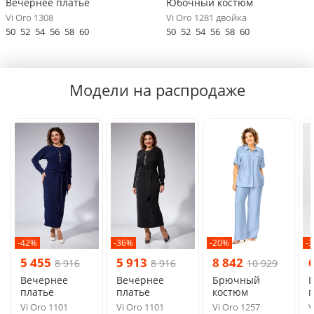
Вечернее платье
Юбочный костюм
Vi Oro 1308
Vi Oro 1281 двойка
50
52
54
56
58
60
50
52
54
56
58
60
Модели на распродаже
-42%
-36%
-20%
-
5 455
5 913
8 842
8 916
8 916
10 929
Вечернее
Вечернее
Брючный
платье
платье
костюм
п
Vi Oro 1101
Vi Oro 1101
Vi Oro 1257
V