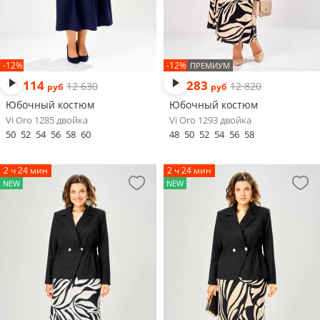
-12%
-12%
ПРЕМИУМ
11 114
11 283
12 630
12 820
руб
руб
Юбочный костюм
Юбочный костюм
Vi Oro 1285 двойка
Vi Oro 1293 двойка
50
52
54
56
58
60
48
50
52
54
56
58
2 ч 24 мин
2 ч 24 мин
NEW
NEW