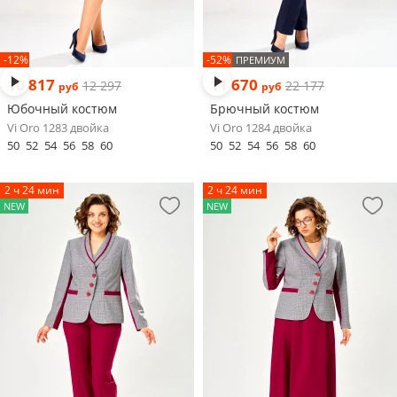
-12%
-52%
ПРЕМИУМ
10 817
11 670
12 297
22 177
руб
руб
Юбочный костюм
Брючный костюм
Vi Oro 1283 двойка
Vi Oro 1284 двойка
50
52
54
56
58
60
50
52
54
56
58
60
2 ч 24 мин
2 ч 24 мин
NEW
NEW