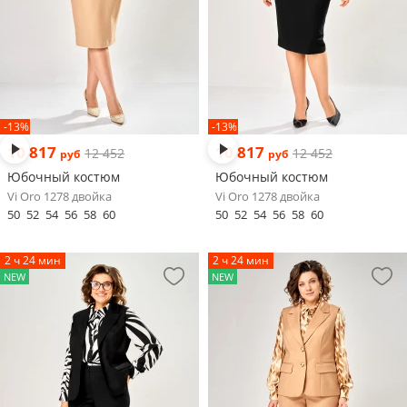
-13%
-13%
10 817
10 817
12 452
12 452
руб
руб
Юбочный костюм
Юбочный костюм
Vi Oro 1278 двойка
Vi Oro 1278 двойка
50
52
54
56
58
60
50
52
54
56
58
60
2 ч 24 мин
2 ч 24 мин
NEW
NEW