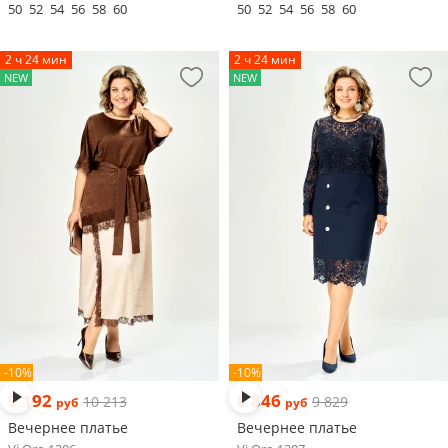
50
52
54
56
58
60
50
52
54
56
58
60
2 ч 24 мин
2 ч 24 мин
NEW
NEW
-10%
-10%
9 192
8 846
10 213
9 829
руб
руб
Вечернее платье
Вечернее платье