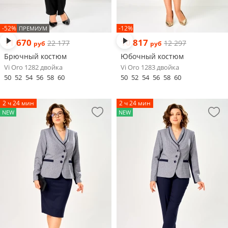
-52%
-12%
ПРЕМИУМ
11 670
10 817
22 177
12 297
руб
руб
Брючный костюм
Юбочный костюм
Vi Oro 1282 двойка
Vi Oro 1283 двойка
50
52
54
56
58
60
50
52
54
56
58
60
2 ч 24 мин
2 ч 24 мин
NEW
NEW