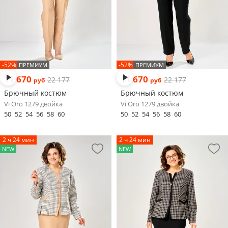
-52%
-52%
ПРЕМИУМ
ПРЕМИУМ
11 670
11 670
22 177
22 177
руб
руб
Брючный костюм
Брючный костюм
Vi Oro 1279 двойка
Vi Oro 1279 двойка
50
52
54
56
58
60
50
52
54
56
58
60
2 ч 24 мин
2 ч 24 мин
NEW
NEW