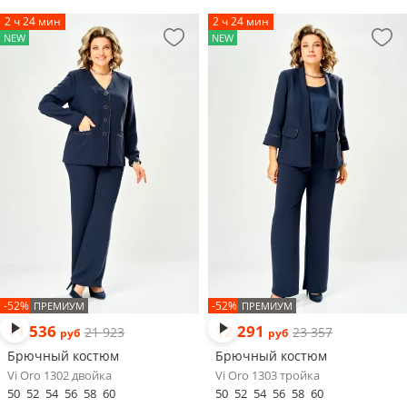
2 ч 24 мин
2 ч 24 мин
NEW
NEW
-52%
-52%
ПРЕМИУМ
ПРЕМИУМ
11 536
12 291
21 923
23 357
руб
руб
Брючный костюм
Брючный костюм
Vi Oro 1302 двойка
Vi Oro 1303 тройка
50
52
54
56
58
60
50
52
54
56
58
60