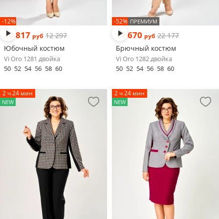
-12%
-52%
ПРЕМИУМ
10 817
11 670
12 297
22 177
руб
руб
Юбочный костюм
Брючный костюм
Vi Oro 1281 двойка
Vi Oro 1282 двойка
50
52
54
56
58
60
50
52
54
56
58
60
2 ч 24 мин
2 ч 24 мин
NEW
NEW