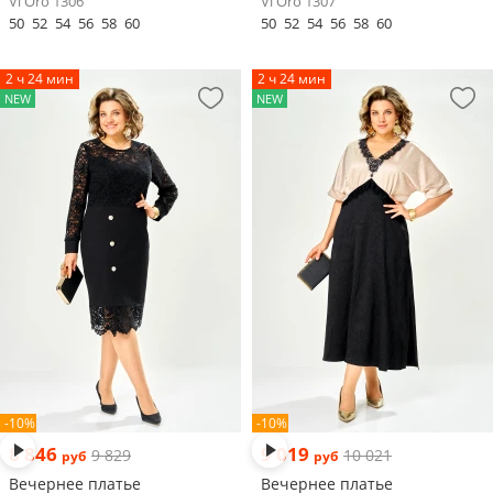
Vi Oro 1306
Vi Oro 1307
50
52
54
56
58
60
50
52
54
56
58
60
2 ч 24 мин
2 ч 24 мин
NEW
NEW
-10%
-10%
8 846
9 019
9 829
10 021
руб
руб
Вечернее платье
Вечернее платье