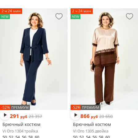
2 ч 24 мин
2 ч 24 мин
NEW
NEW
-52%
-52%
ПРЕМИУМ
ПРЕМИУМ
12 291
10 866
23 357
20 650
руб
руб
Брючный костюм
Брючный костюм
Vi Oro 1304 тройка
Vi Oro 1305 двойка
50
52
54
56
58
60
50
52
54
56
58
60