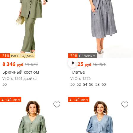
-31%
-52%
РАСПРОДАЖА
ПРЕМИУМ
8 346
8 925
11 679
16 961
руб
руб
Брючный костюм
Платье
Vi Oro 1261 двойка
Vi Oro 1275
50
50
52
54
56
58
60
2 ч 24 мин
2 ч 24 мин