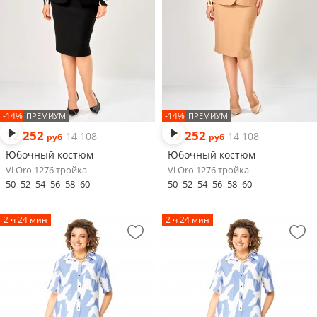
-14%
-14%
ПРЕМИУМ
ПРЕМИУМ
12 252
12 252
14 108
14 108
руб
руб
Юбочный костюм
Юбочный костюм
Vi Oro 1276 тройка
Vi Oro 1276 тройка
50
52
54
56
58
60
50
52
54
56
58
60
2 ч 24 мин
2 ч 24 мин