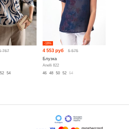
-18%
-16%
4 553 руб
5 388 р
6 767
5 575
Блузка
Блузка
Anelli 822
Anelli 142
52
54
46
48
50
52
54
42
44
46