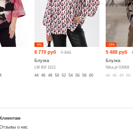
-8%
-19%
6 770 руб
5 488 руб
7 331
Блузка
Блузка
LM ВИ 1621
Nika.pl 03069
4
44
46
48
50
52
54
56
58
60
44
46
48
50
Клиентам
Отзывы о нас