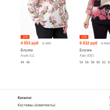
-16%
-13%
4 553 руб
6 032 руб
5 390
6 936
Блузка
Блузка
Anelli 611
Abbi 4053
44
46
54
56
58
60
62
6
Каталог
Костюмы (комплекты)