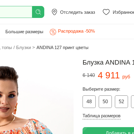
Отследить заказ
Избранно
Распродажа -50%
Большие размеры
, топы
/
Блузки
>
ANDINA 127 принт цветы
Блузка ANDINA 
4 911
6 140
руб
Выберите размер:
48
50
52
Таблица размеров
Добавить в 