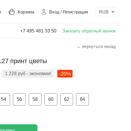
е
Корзина
Вход
/
Регистрация
+7 495 481 33 50
Заказать обратный звонок
← вернуться назад
127 принт цветы
-20%
1 228
руб
- экономии!
54
56
58
60
62
64
корзину