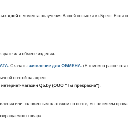
ных дней
с момента получения Вашей посылки в г.Брест. Если о
зврате или обмене изделия.
РАТА
. Скачать:
заявление для ОБМЕНА
. (Его можно распечата
бычной почтой на адрес:
т: интернет-магазин Q5.by (ООО "Ты прекрасна").
вления или наложенным платежом по почте, мы не имеем права
озвращаемого товара