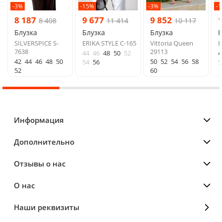
-3%
-15%
-3%
-
8 187
9 677
9 852
8 408
11 414
10 117
Блузка
Блузка
Блузка
Б
SILVERSPICE S-
ERIKA STYLE С-165
Vittoria Queen
E
7638
29113
44
46
48
50
52
4
42
44
46
48
50
50
52
54
56
58
54
56
5
52
60
Информация
Дополнительно
Отзывы о нас
О нас
Наши реквизиты