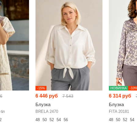
-15%
НОВИНКА
-10
6 446 руб
6 314 руб
96
7 543
Блузка
Блузка
 бл
BRELA 2470
FITA 20181
2
48
50
52
54
56
48
50
52
54