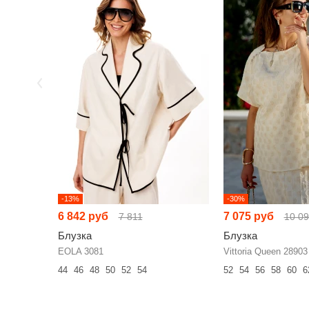
-13%
-30%
6 842 руб
7 075 руб
7 811
10 0
Блузка
Блузка
EOLA 3081
Vittoria Queen 28903
44
46
48
50
52
54
52
54
56
58
60
6