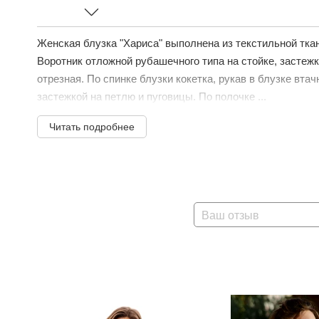
Женская блузка "Хариса" выполнена из текстильной ткан
Воротник отложной рубашечного типа на стойке, застежк
отрезная. По спинке блузки кокетка, рукав в блузке втач
застежкой на петлю и пуговицы. По полочке ...
Читать подробнее
Ваш отзыв