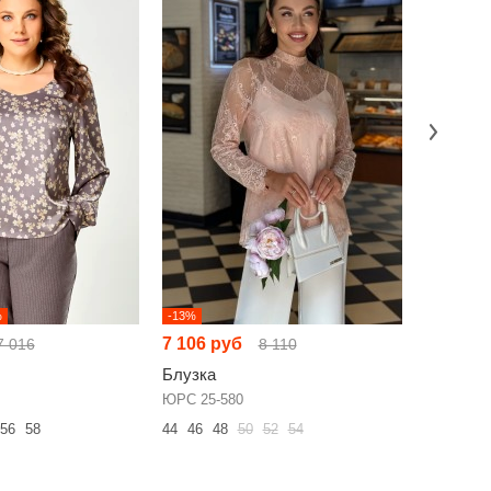
%
-13%
НОВИНКА
7 106 руб
7 018 р
7 016
8 110
Блузка
Блузка
ЮРС 25-580
ELLETTO 
56
58
44
46
48
50
52
54
44
46
48