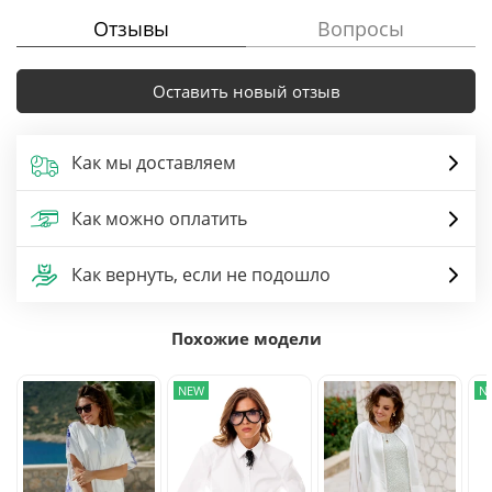
Отзывы
Вопросы
Оставить новый отзыв
Как мы доставляем
Как можно оплатить
Как вернуть, если не подошло
Похожие модели
NEW
N