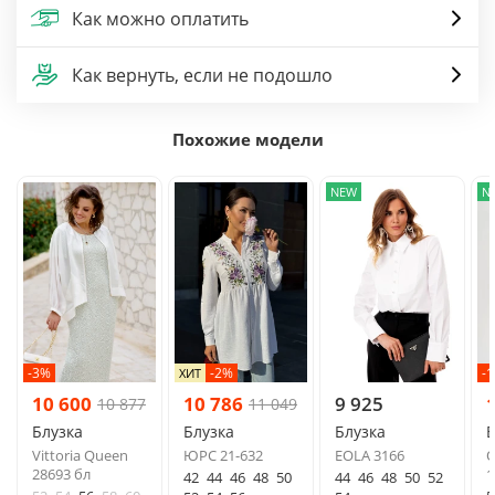
Как можно оплатить
Как вернуть, если не подошло
Похожие модели
NEW
N
-3%
-2%
-
ХИТ
10 600
10 786
9 925
10 877
11 049
Блузка
Блузка
Блузка
Б
Vittoria Queen
ЮРС 21-632
EOLA 3166
О
28693 бл
1
42
44
46
48
50
44
46
48
50
52