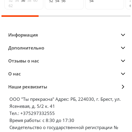
52
54
56
58
60
5
52
54
56
54
62
6
Информация
Дополнительно
Отзывы о нас
О нас
Наши реквизиты
ООО "Ты прекрасна" Адрес: РБ, 224030, г. Брест, ул.
Ясеневая, д. 5/2 к. 41
Тел.: +375297332555
Время работы: с 8:30 до 17:30
Свидетельство о государственной регистрации №