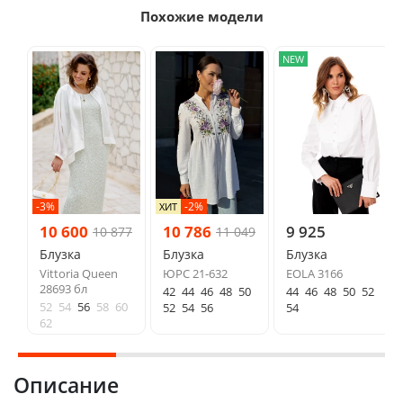
Похожие модели
NEW
-3%
-2%
ХИТ
10 600
10 786
9 925
10 877
11 049
Блузка
Блузка
Блузка
Vittoria Queen
ЮРС 21-632
EOLA 3166
28693 бл
42
44
46
48
50
44
46
48
50
52
52
54
56
58
60
52
54
56
54
62
Описание