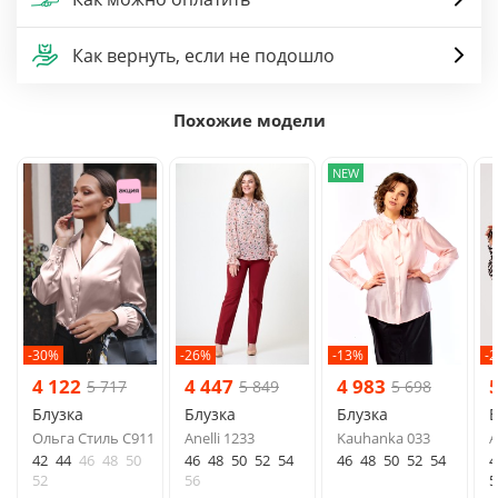
Как вернуть, если не подошло
Похожие модели
NEW
-30%
-26%
-13%
-
4 122
4 447
4 983
5 717
5 849
5 698
Блузка
Блузка
Блузка
Б
Ольга Стиль С911
Anelli 1233
Kauhanka 033
A
42
44
46
48
50
46
48
50
52
54
46
48
50
52
54
4
52
56
5