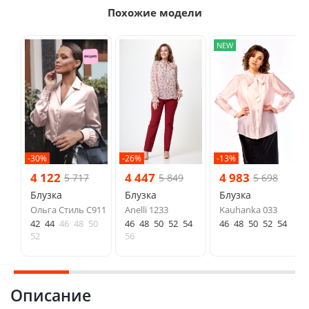
Похожие модели
NEW
-30%
-26%
-13%
4 122
4 447
4 983
5 717
5 849
5 698
Блузка
Блузка
Блузка
Ольга Стиль С911
Anelli 1233
Kauhanka 033
42
44
46
48
50
46
48
50
52
54
46
48
50
52
54
52
56
Описание