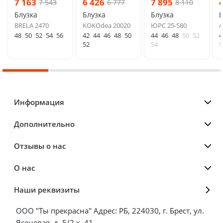
7 163
6 426
7 895
7 543
6 777
8 110
Блузка
Блузка
Блузка
Б
BRELA 2470
KOKOdea 20020
ЮРС 25-580
A
48
50
52
54
56
42
44
46
48
50
44
46
48
50
52
4
52
54
5
Информация
Дополнительно
Отзывы о нас
О нас
Наши реквизиты
ООО "Ты прекрасна" Адрес: РБ, 224030, г. Брест, ул.
Ясеневая, д. 5/2 к. 41