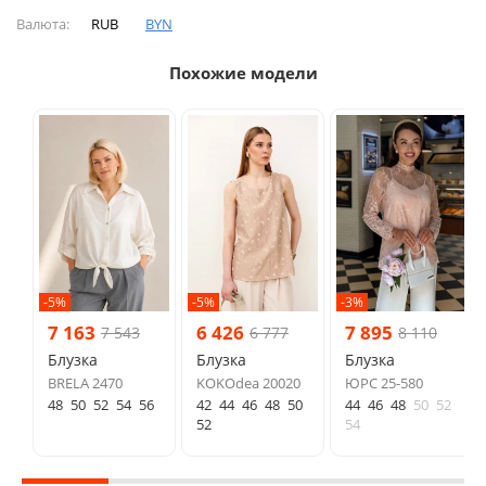
Валюта:
RUB
BYN
Похожие модели
-5%
-5%
-3%
7 163
6 426
7 895
7 543
6 777
8 110
Блузка
Блузка
Блузка
BRELA 2470
KOKOdea 20020
ЮРС 25-580
48
50
52
54
56
42
44
46
48
50
44
46
48
50
52
52
54