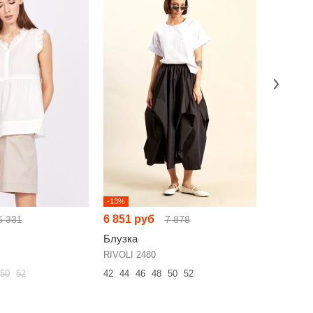
-13%
-15%
6 851 руб
6 328 р
6 331
7 878
Блузка
Блузка
RIVOLI 2480
Svetlana-
50
52
42
44
46
48
50
52
50
52
54