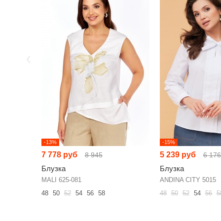
-13%
-15%
7 778 руб
5 239 руб
8 945
6 176
Блузка
Блузка
MALI 625-081
ANDINA CITY 5015
48
50
52
54
56
58
48
50
52
54
56
5