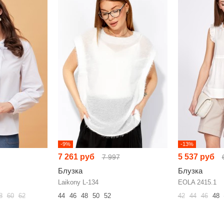
-9%
-13%
7 261 руб
5 537 руб
7 997
Блузка
Блузка
Laikony L-134
EOLA 2415.1
8
60
62
44
46
48
50
52
42
44
46
48