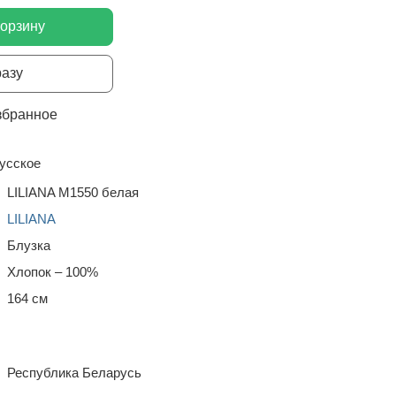
корзину
разу
збранное
усское
LILIANA М1550 белая
LILIANA
Блузка
Хлопок – 100%
164 см
Республика Беларусь