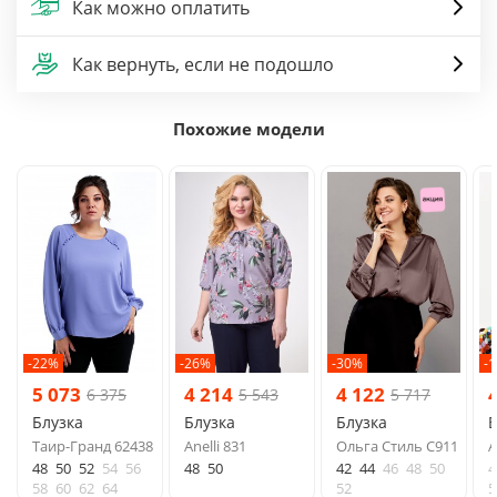
Как можно оплатить
Как вернуть, если не подошло
Похожие модели
-22%
-26%
-30%
-
5 073
4 214
4 122
6 375
5 543
5 717
Блузка
Блузка
Блузка
Б
Таир-Гранд 62438
Anelli 831
Ольга Стиль С911
A
48
50
52
54
56
48
50
42
44
46
48
50
4
58
60
62
64
52
5