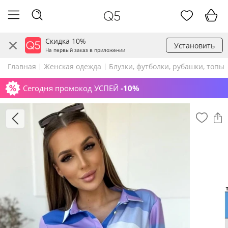
Скидка 10%
Установить
На первый заказ в приложении
Главная
Женская одежда
Блузки, футболки, рубашки, топы
Сегодня промокод УСПЕЙ
-10%