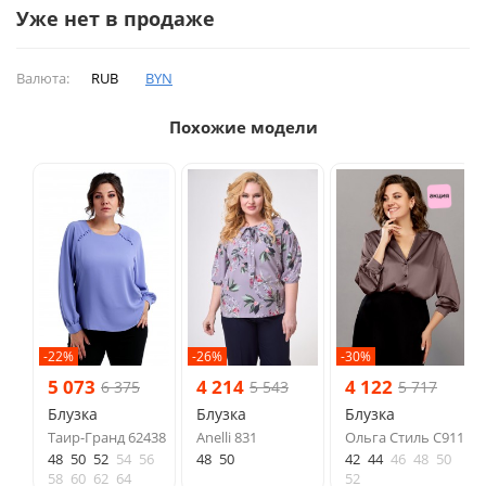
Уже нет в продаже
Валюта:
RUB
BYN
Похожие модели
-22%
-26%
-30%
5 073
4 214
4 122
6 375
5 543
5 717
Блузка
Блузка
Блузка
Таир-Гранд 62438
Anelli 831
Ольга Стиль С911
48
50
52
54
56
48
50
42
44
46
48
50
58
60
62
64
52