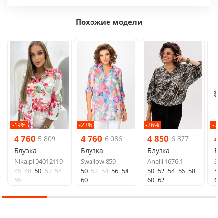
Похожие модели
-19%
-23%
-26%
-
4 760
4 760
4 850
5 809
6 086
6 377
Блузка
Блузка
Блузка
Б
Nika.pl 04012119
Swallow 859
Anelli 1676.1
S
46
48
50
52
54
50
52
54
56
58
50
52
54
56
58
5
56
60
60
62
6