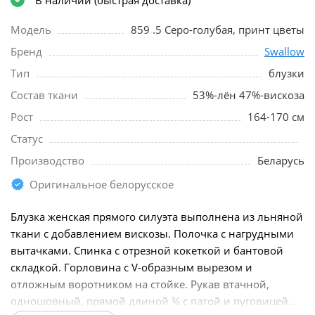
Модель
859 .5 Серо-голубая, принт цветы
Бренд
Swallow
Тип
блузки
Состав ткани
53%-лён 47%-вискоза
Рост
164-170 см
Статус
Производство
Беларусь
Оригинальное белорусское
Блузка женская прямого силуэта выполнена из льняной
ткани с добавлением вискозы. Полочка с нагрудными
вытачками. Спинка с отрезной кокеткой и бантовой
складкой. Горловина с V-образным вырезом и
отложным воротником на стойке. Рукав втачной,
одношовный, прямой длиной ¾ с патой и пуговицей...