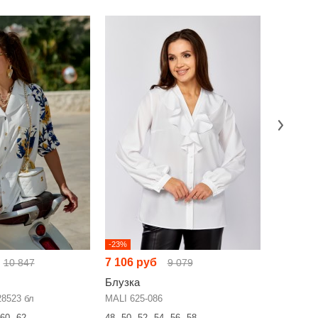
-23%
-23%
7 106 руб
6 093 р
10 847
9 079
Блузка
Блузка
28523 бл
MALI 625-086
FITA 2053
60
62
48
50
52
54
56
58
52
54
56