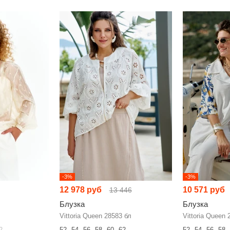
-3%
-3%
12 978 руб
10 571 руб
13 446
Блузка
Блузка
Vittoria Queen 28583 бл
Vittoria Queen 
2
52
54
56
58
60
62
52
54
56
58