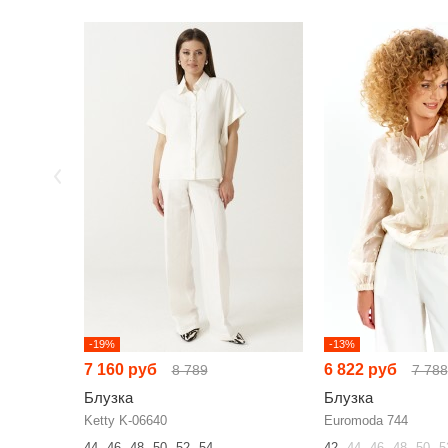
-19%
-13%
7 160 руб
6 822 руб
8 789
7 788
Блузка
Блузка
Ketty K-06640
Euromoda 744
44
46
48
50
52
54
42
44
46
48
50
5