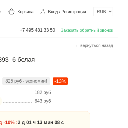
е
Корзина
Вход
/
Регистрация
+7 495 481 33 50
Заказать обратный звонок
← вернуться назад
93 -6 белая
-13%
825
руб
- экономии!
182
руб
643
руб
 -10% :
2 д 01 ч 13 мин 08 с