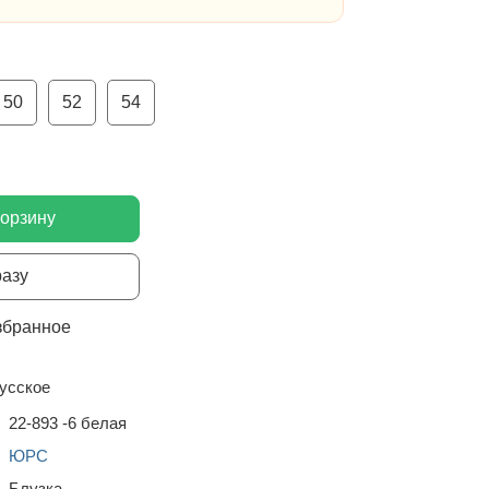
50
52
54
корзину
разу
збранное
усское
22-893 -6 белая
ЮРС
Блузка