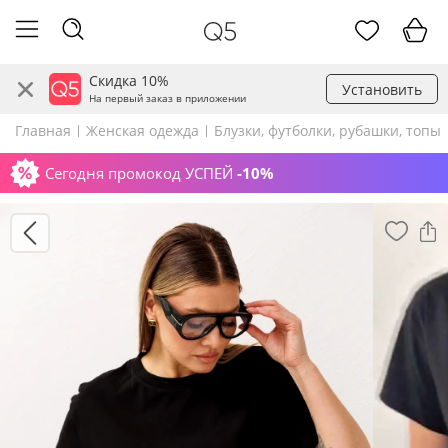
Скидка 10%
Установить
На первый заказ в приложении
Главная
Женская одежда
Блузки, футболки, рубашки, топы
Сегодня промокод УСПЕЙ
-10%