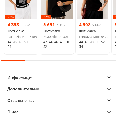
-23%
-22%
-
4 353
5 651
4 508
5 562
7 102
5 008
Футболка
Футболка
Футболка
Ф
Fantazia Mod 5189
KOKOdea 21001
Fantazia Mod 5479
F
44
46
48
50
52
42
44
46
48
50
44
46
48
50
52
4
54
52
54
5
Информация
Дополнительно
Отзывы о нас
О нас