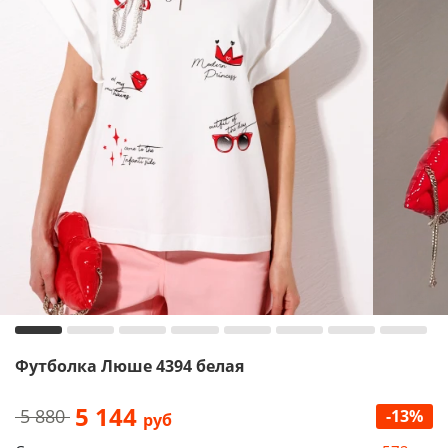
Футболка Люше 4394 белая
5 144
5 880
-13%
руб