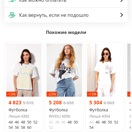
Как вернуть, если не подошло
Похожие модели
-13%
-23%
-13%
-
4 823
5 208
5 304
5 515
6 655
6 063
Футболка
Футболка
Футболка
Ф
Люше 4392
RIVOLI 6056
Люше 4354
B
44
46
48
50
52
42
44
46
48
50
44
46
48
50
52
5
54
56
58
60
52
54
6