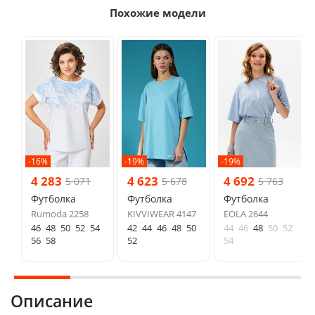
Похожие модели
-16%
-19%
-19%
4 283
4 623
4 692
5 071
5 678
5 763
Футболка
Футболка
Футболка
Rumoda 2258
KIVVIWEAR 4147
EOLA 2644
46
48
50
52
54
42
44
46
48
50
44
46
48
50
52
56
58
52
54
Описание