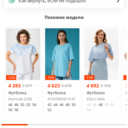
Как вернуть, если не подошло
Похожие модели
-16%
-19%
-19%
-
4 283
4 623
4 692
5 071
5 678
5 763
Футболка
Футболка
Футболка
Ф
Rumoda 2258
KIVVIWEAR 4147
EOLA 2644
A
46
48
50
52
54
42
44
46
48
50
44
46
48
50
52
4
56
58
52
54
5