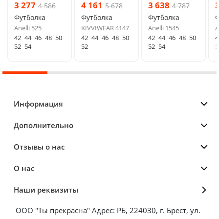
3 277
4 161
3 638
4 586
5 678
4 787
Футболка
Футболка
Футболка
Ф
Anelli 525
KIVVIWEAR 4147
Anelli 1545
A
42
44
46
48
50
42
44
46
48
50
42
44
46
48
50
4
52
54
52
52
54
5
Информация
Дополнительно
Отзывы о нас
О нас
Наши реквизиты
ООО "Ты прекрасна" Адрес: РБ, 224030, г. Брест, ул.