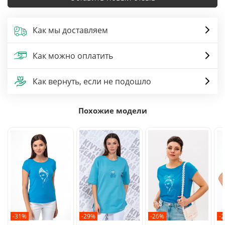
Как мы доставляем
Как можно оплатить
Как вернуть, если не подошло
Похожие модели
-31%
-29%
-26%
-