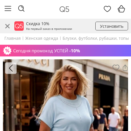
Скидка 10%
Установить
На первый заказ в приложении
Главная
Женская одежда
Блузки, футболки, рубашки, топы
Сегодня промокод УСПЕЙ
-10%