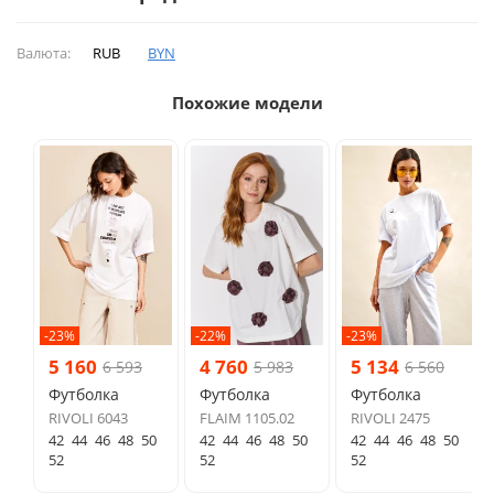
Валюта:
RUB
BYN
Похожие модели
-23%
-22%
-23%
5 160
4 760
5 134
6 593
5 983
6 560
Футболка
Футболка
Футболка
RIVOLI 6043
FLAIM 1105.02
RIVOLI 2475
42
44
46
48
50
42
44
46
48
50
42
44
46
48
50
52
52
52