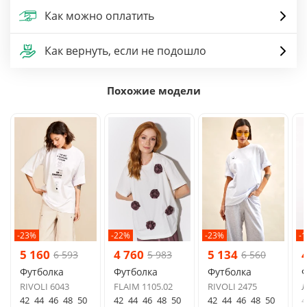
Как можно оплатить
Как вернуть, если не подошло
Похожие модели
-23%
-22%
-23%
-
5 160
4 760
5 134
6 593
5 983
6 560
Футболка
Футболка
Футболка
Ф
RIVOLI 6043
FLAIM 1105.02
RIVOLI 2475
Л
42
44
46
48
50
42
44
46
48
50
42
44
46
48
50
4