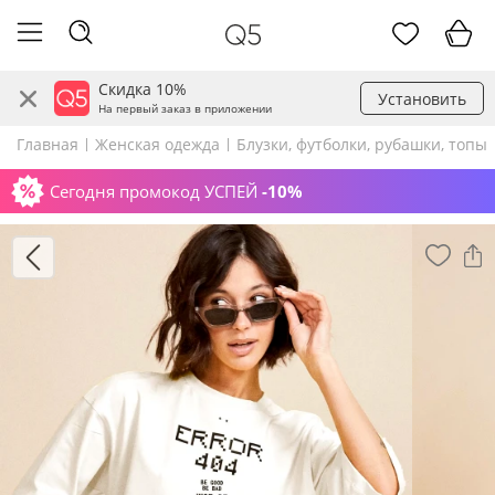
Скидка 10%
Установить
На первый заказ в приложении
Главная
Женская одежда
Блузки, футболки, рубашки, топы
Сегодня промокод УСПЕЙ
-10%