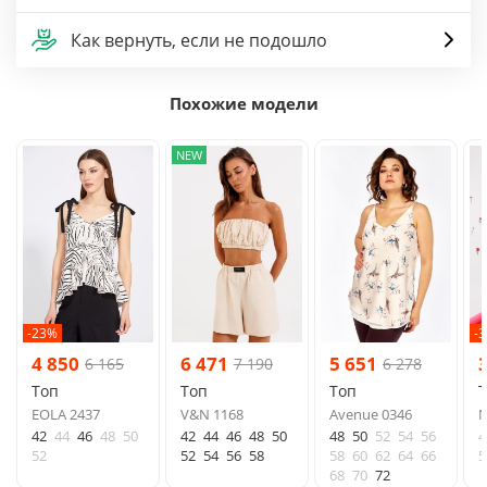
Как вернуть, если не подошло
Похожие модели
NEW
-23%
-
4 850
6 471
5 651
6 165
7 190
6 278
Топ
Топ
Топ
EOLA 2437
V&N 1168
Avenue 0346
N
42
44
46
48
50
42
44
46
48
50
48
50
52
54
56
4
52
52
54
56
58
58
60
62
64
66
5
68
70
72