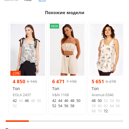
Похожие модели
NEW
-23%
4 850
6 471
5 651
6 165
7 190
6 278
Топ
Топ
Топ
EOLA 2437
V&N 1168
Avenue 0346
42
44
46
48
50
42
44
46
48
50
48
50
52
54
56
52
52
54
56
58
58
60
62
64
66
68
70
72