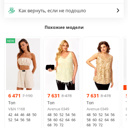
Как вернуть, если не подошло
Похожие модели
NEW
-
6 471
7 631
7 631
7 190
8 478
8 478
Топ
Топ
Топ
V&N 1168
Avenue 0349
Avenue 0349
E
42
44
46
48
50
48
50
52
54
56
48
50
52
54
56
4
52
54
56
58
58
60
62
64
66
58
60
62
64
66
5
68
70
72
68
70
72