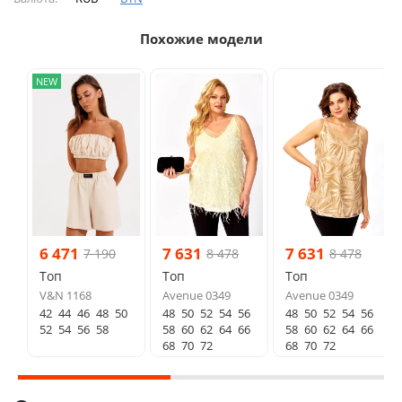
Похожие модели
NEW
6 471
7 631
7 631
7 190
8 478
8 478
Топ
Топ
Топ
V&N 1168
Avenue 0349
Avenue 0349
42
44
46
48
50
48
50
52
54
56
48
50
52
54
56
52
54
56
58
58
60
62
64
66
58
60
62
64
66
68
70
72
68
70
72