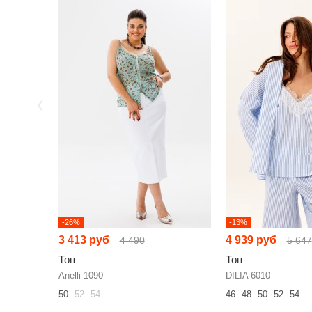
-26%
-13%
3 413 руб
4 939 руб
4 490
5 647
Топ
Топ
Anelli 1090
DILIA 6010
50
52
54
46
48
50
52
54