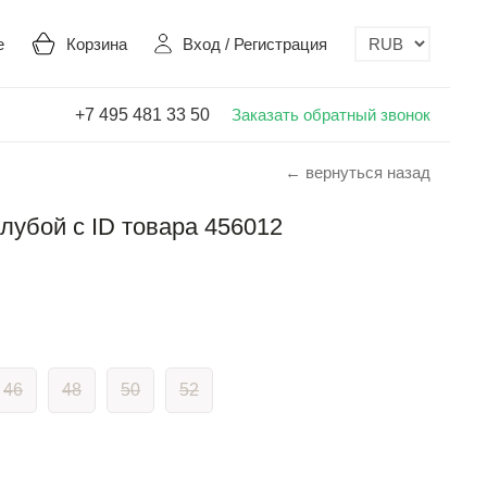
е
Корзина
Вход
/
Регистрация
+7 495 481 33 50
Заказать обратный звонок
← вернуться назад
олубой с ID товара 456012
46
48
50
52