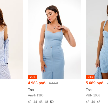
-25%
-24%
4 983 руб
5 689 руб
6 552
Топ
Топ
Anelli 1396
V&N 1036
42
44
46
48
50
42
44
46