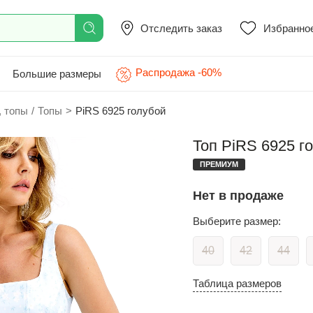
Отследить заказ
Избранно
Распродажа -60%
Большие размеры
, топы
/
Топы
>
PiRS 6925 голубой
Топ PiRS 6925 г
ПРЕМИУМ
Нет в продаже
Выберите размер:
40
42
44
Таблица размеров