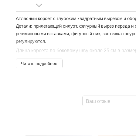
Атласный корсет с глубоким квадратным вырезом и обо
Детали: прилегающий силуэт, фигурный вырез переда и
регилиновыми вставками, фигурный низ, застежка-шнуро
регулируются.
Длина корсета по боковому шву около 25 см в размер
Читать подробнее
Ваш отзыв