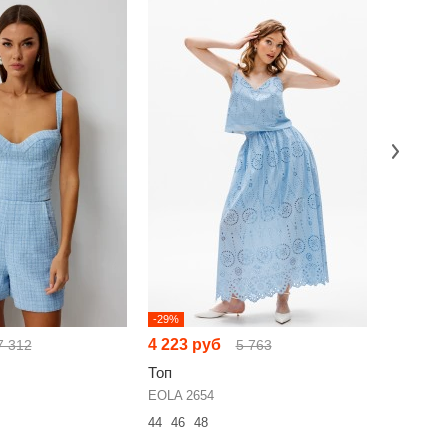
-29%
-26%
4 223 руб
4 313 р
7 312
5 763
Топ
Топ
EOLA 2654
Anelli 144
44
46
48
44
46
48