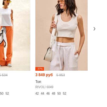
-37%
-15%
3 849 руб
4 983 р
5 534
5 853
Топ
Топ
RIVOLI 6049
KOKOdea 
50
52
42
44
46
48
50
52
42
44
46