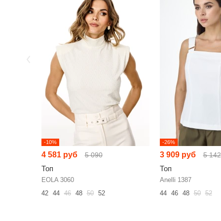
-10%
-26%
4 581 руб
3 909 руб
5 090
5 142
Топ
Топ
EOLA 3060
Anelli 1387
42
44
46
48
50
52
44
46
48
50
52