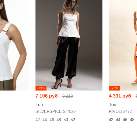
-13%
-23%
7 106 руб
4 331 руб
8 110
Топ
Топ
SILVERSPICE S-7529
RIVOLI 2472
42
44
46
48
50
52
42
44
46
48