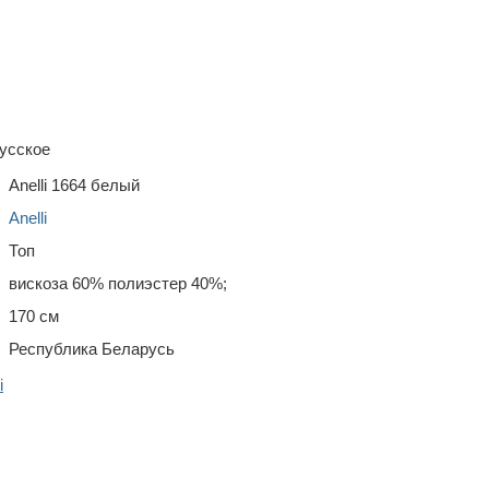
усское
Anelli 1664 белый
Anelli
Топ
вискоза 60% полиэстер 40%;
170 см
Республика Беларусь
i