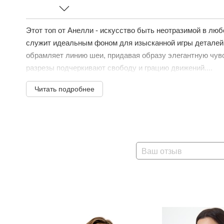
Этот топ от Анелли - искусство быть неотразимой в люб
служит идеальным фоном для изысканной игры деталей.
обрамляет линию шеи, придавая образу элегантную чувс
разрезы подчеркивают свободу и грацию движений....
Читать подробнее
Ваш отзыв