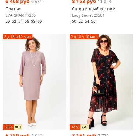
6 468 руб
8 153 руб
9 631
11 023
Платье
Спортивный костюм
EVA GRANT 7236
Lady Secret 25201
50
52
54
56
58
60
50
52
54
56
2 д 18 ч 10 мин
2 д 18 ч 10 мин
-20%
-65%
ХИТ
ХИТ
5 739 руб
3 151 руб
7 069
7 772