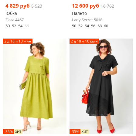
4 829 руб
12 600 руб
5 523
18 762
Юбка
Пальто
Zlata 4467
Lady Secret 5018
50
52
54
56
50
52
54
56
58
60
2 д 18 ч 10 мин
2 д 18 ч 10 мин
-35%
-35%
ХИТ
ХИТ