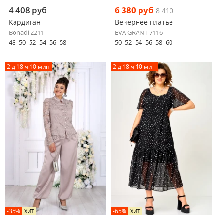
4 408 руб
6 380 руб
8 410
Кардиган
Вечернее платье
Bonadi 2211
EVA GRANT 7116
48
50
52
54
56
58
50
52
54
56
58
60
2 д 18 ч 10 мин
2 д 18 ч 10 мин
-35%
-65%
ХИТ
ХИТ