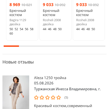
8 969
9 033
9 033
10 021
10 092
10 092
Брючный
Брючный
Брючный
костюм
костюм
костюм
Bagira 1129
Rosheli 2008
Rosheli 2008
двойка
двойка
двойка
50
52
54
56
58
44
46
48
50
44
46
48
50
60
Новые отзывы
Aleza 1250 тройка
05.08.2026
Туржанская Инесса Владимировна
,
г.
(5)
Красивый костюм,современный