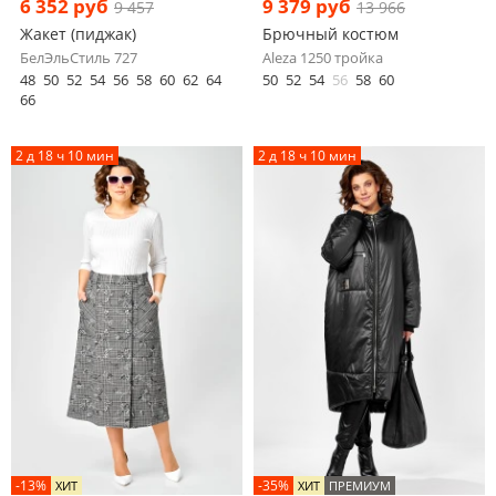
6 352 руб
9 379 руб
9 457
13 966
Жакет (пиджак)
Брючный костюм
БелЭльСтиль 727
Aleza 1250 тройка
48
50
52
54
56
58
60
62
64
50
52
54
56
58
60
66
2 д 18 ч 10 мин
2 д 18 ч 10 мин
-13%
-35%
ХИТ
ХИТ
ПРЕМИУМ