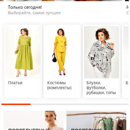
Только сегодня!
Н
Выбирайте, самое лучшее
С
Платья
Костюмы
Блузки,
Б
(комплекты)
футболки,
рубашки, топы