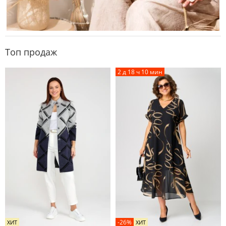
Топ продаж
2 д 18 ч 10 мин
-26%
ХИТ
ХИТ