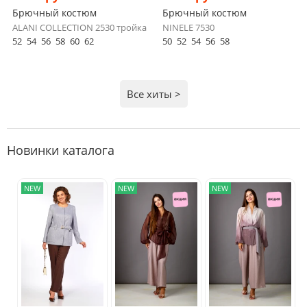
Брючный костюм
Брючный костюм
ALANI COLLECTION 2530 тройка
NINELE 7530
52
54
56
58
60
62
50
52
54
56
58
Все хиты >
Новинки каталога
NEW
NEW
NEW