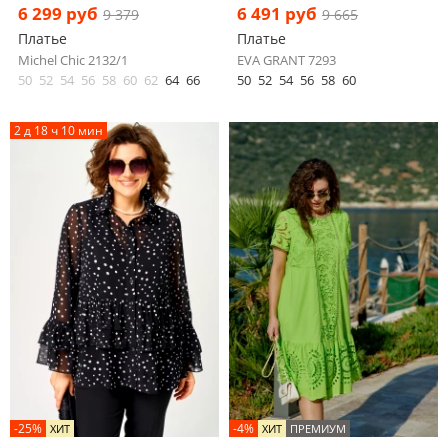
6 299 руб
6 491 руб
9 379
9 665
Платье
Платье
Michel Chic 2132/1
EVA GRANT 7293
50
52
54
56
58
60
62
64
66
50
52
54
56
58
60
2 д 18 ч 10 мин
-25%
-4%
ХИТ
ХИТ
ПРЕМИУМ