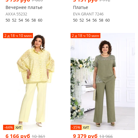
Вечернее платье
Платье
AXXA 55232
EVA GRANT 7246
50
52
54
56
58
60
50
52
54
56
58
60
2 д 18 ч 10 мин
2 д 18 ч 10 мин
-44%
-35%
ХИТ
ХИТ
6 166 руб
9 379 руб
10 361
13 966