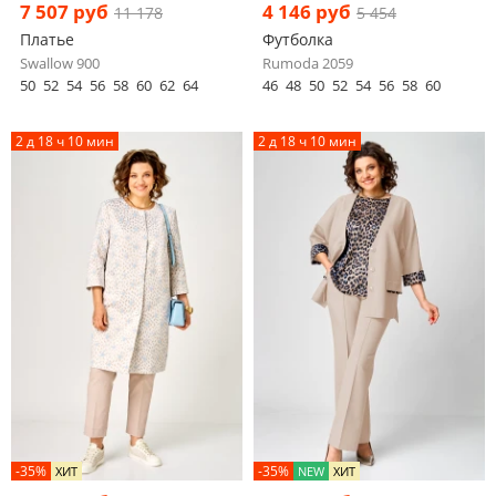
7 507 руб
4 146 руб
11 178
5 454
Платье
Футболка
Swallow 900
Rumoda 2059
50
52
54
56
58
60
62
64
46
48
50
52
54
56
58
60
2 д 18 ч 10 мин
2 д 18 ч 10 мин
-35%
-35%
ХИТ
NEW
ХИТ