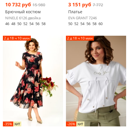
10 732 руб
3 151 руб
15 980
7 772
Брючный костюм
Платье
NINELE 6126 двойка
EVA GRANT 7246
46
48
50
52
54
56
58
50
52
54
56
58
60
2 д 18 ч 10 мин
2 д 18 ч 10 мин
-35%
-26%
ХИТ
ХИТ