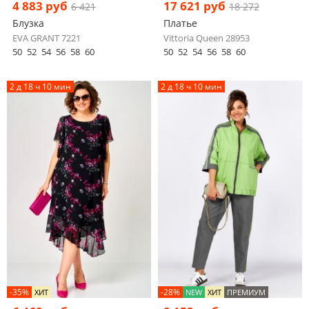
4 883 руб
17 621 руб
6 421
18 272
Блузка
Платье
EVA GRANT 7221
Vittoria Queen 28953
50
52
54
56
58
60
50
52
54
56
58
60
2 д 18 ч 10 мин
2 д 18 ч 10 мин
-35%
-28%
ХИТ
NEW
ХИТ
ПРЕМИУМ