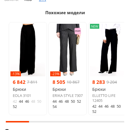
Похожие модели
NEW
-13%
-23%
6 842
8 505
8 283
7 811
10 867
9 204
Брюки
Брюки
Брюки
EOLA 3101
ERIKA STYLE 7307
ELLETTO LIFE
12405
42
44
46
48
50
44
46
48
50
52
42
44
46
48
50
52
54
52