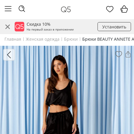
Скидка 10%
Установить
На первый заказ в приложении
Главная
Женская одежда
Брюки
Брюки BEAUTY ANNETE A