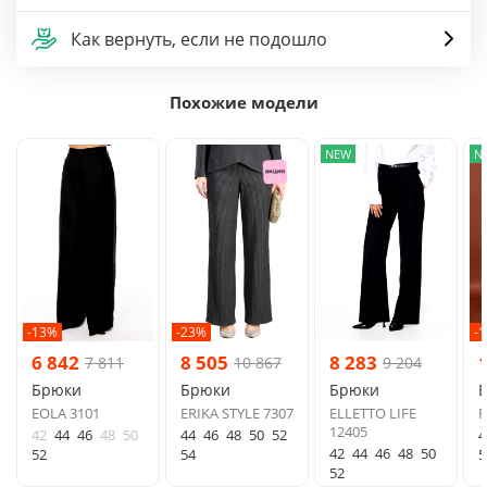
Как вернуть, если не подошло
Похожие модели
NEW
N
-13%
-23%
-
6 842
8 505
8 283
7 811
10 867
9 204
Брюки
Брюки
Брюки
EOLA 3101
ERIKA STYLE 7307
ELLETTO LIFE
R
12405
42
44
46
48
50
44
46
48
50
52
4
42
44
46
48
50
52
54
5
52