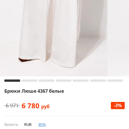
Брюки Люше 4367 белые
6 780
6 971
-3%
руб
Валюта:
RUB
BYN