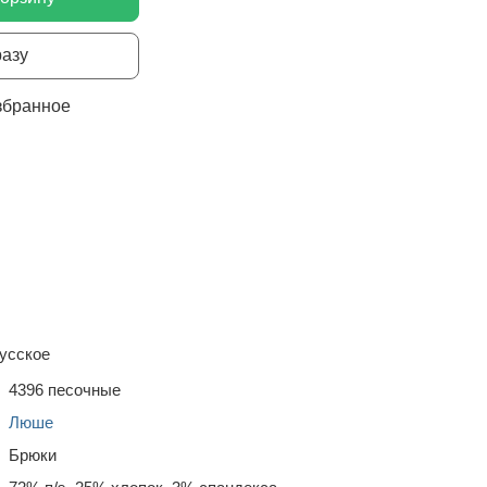
разу
збранное
усское
4396 песочные
Люше
Брюки