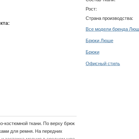
Рост:
Страна производства:
кта:
Все модели бренда Лю
Брюки Люше
Брюки
Офисный стиль
о-костюмной ткани. По верху брюк
ками для ремня. На передних
и застежка молния в среднем шве,