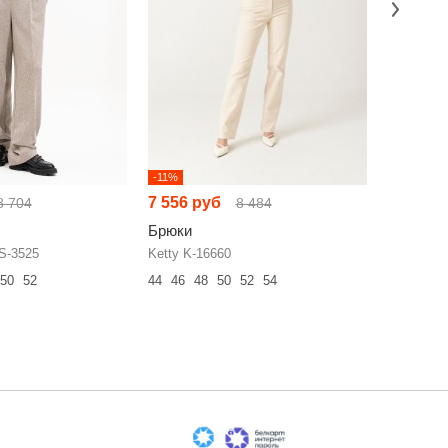
-11%
-20%
7 556 руб
6 639 р
8 704
8 484
Брюки
Брюки
S-3525
Ketty K-16660
Ketty K-2
50
52
44
46
48
50
52
54
44
46
48