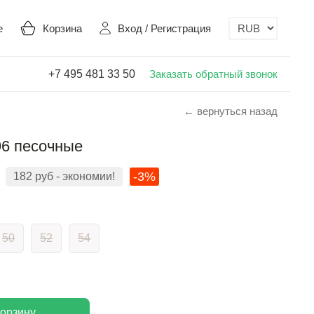
е
Корзина
Вход
/
Регистрация
+7 495 481 33 50
Заказать обратный звонок
← вернуться назад
6 песочные
-3%
182
руб
- экономии!
50
52
54
корзину