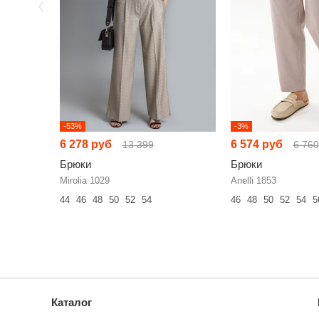
-53%
-3%
6 278 руб
6 574 руб
13 399
6 760
Брюки
Брюки
Mirolia 1029
Anelli 1853
44
46
48
50
52
54
46
48
50
52
54
5
Каталог