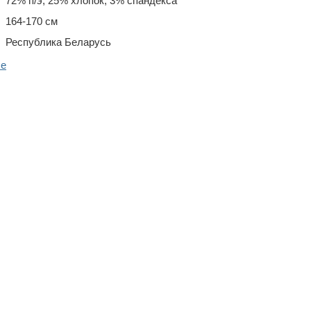
72% п/э, 25% хлопок, 3% спандекса
164-170 см
Республика Беларусь
ше