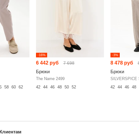
-16%
-3%
6 442 руб
8 478 руб
7 698
Брюки
Брюки
The Name 2499
SILVERSPICE 
6
58
60
62
42
44
46
48
50
52
42
44
46
48
Клиентам