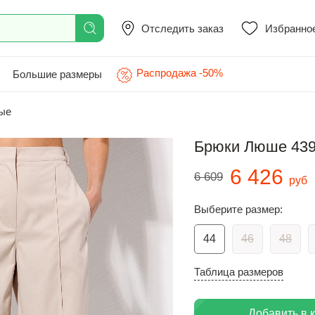
Отследить заказ
Избранно
Распродажа -50%
Большие размеры
ые
Брюки Люше 439
6 426
6 609
руб
Выберите размер:
44
46
48
Таблица размеров
Добавить в 