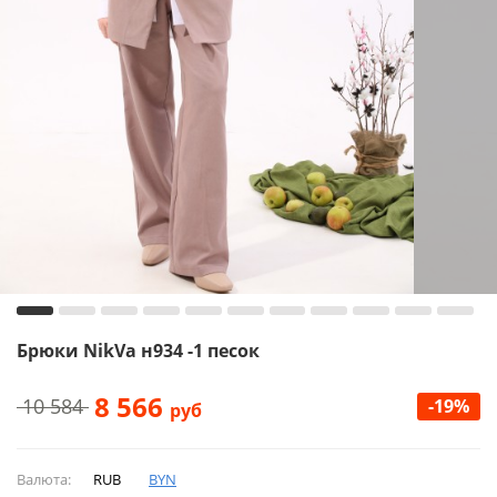
Брюки NikVa н934 -1 песок
8 566
10 584
-19%
руб
Валюта:
RUB
BYN