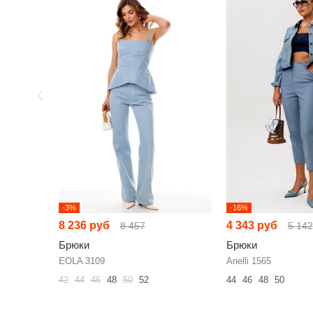
-3%
-16%
8 236 руб
4 343 руб
8 457
5 142
Брюки
Брюки
EOLA 3109
Anelli 1565
42
44
46
48
50
52
44
46
48
50