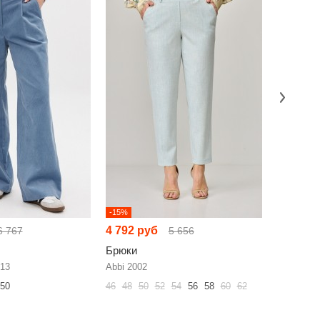
-15%
-15%
4 792 руб
5 893 р
6 767
5 656
Брюки
Брюки
413
Abbi 2002
Rumoda 2
50
46
48
50
52
54
56
58
60
62
48
50
52