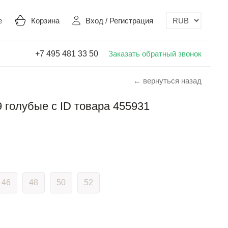
е
Корзина
Вход
/
Регистрация
+7 495 481 33 50
Заказать обратный звонок
← вернуться назад
 голубые с ID товара 455931
46
48
50
52