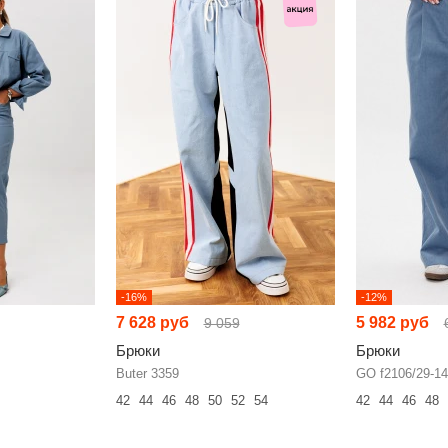
-16%
-12%
7 628 руб
5 982 руб
9 059
Брюки
Брюки
Buter 3359
GO f2106/29-1
42
44
46
48
50
52
54
42
44
46
48