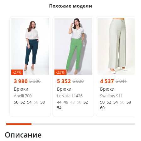
Похожие модели
-27%
-23%
3 980
5 352
4 537
5 306
6 830
5 041
Брюки
Брюки
Брюки
Anelli 700
LeNata 11436
Swallow 911
50
52
54
56
58
44
46
48
50
52
50
52
54
56
58
54
60
Описание