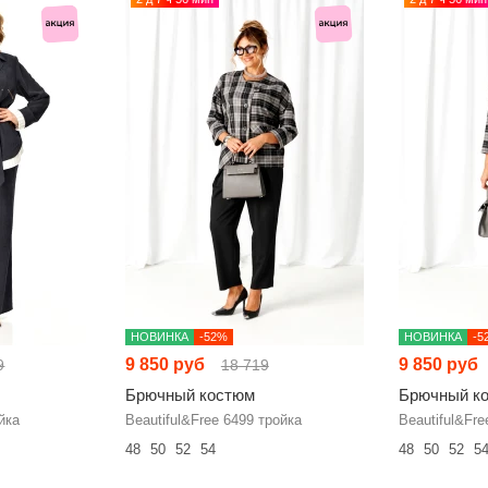
НОВИНКА
-52%
НОВИНКА
-5
9 850 руб
9 850 руб
9
18 719
Брючный костюм
Брючный к
йка
Beautiful&Free 6499 тройка
Beautiful&Fre
48
50
52
54
48
50
52
5