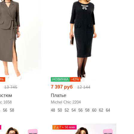
9%
НОВИНКА
-42%
7 397 руб
13 745
12 144
остюм
Платье
с 1658
Michel Chic 2204
4
56
58
48
50
52
54
56
58
60
62
64
2 д 7 ч 56 мин