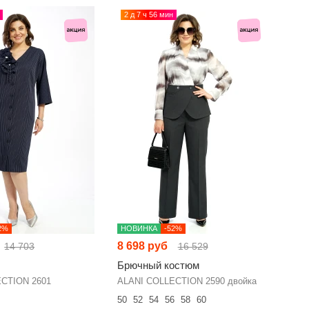
2 д 7 ч 56 мин
2%
НОВИНКА
-52%
8 698 руб
14 703
16 529
Брючный костюм
CTION 2601
ALANI COLLECTION 2590 двойка
50
52
54
56
58
60