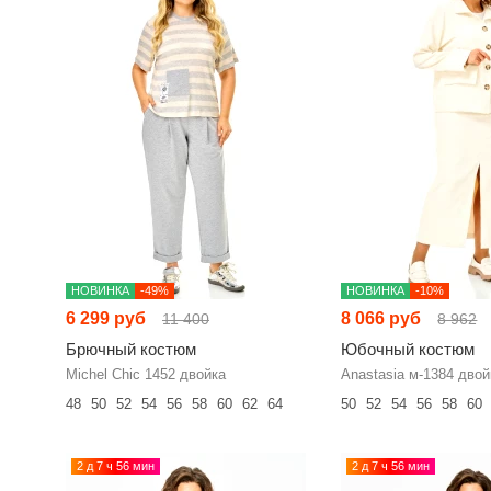
НОВИНКА
-49%
НОВИНКА
-10%
6 299 руб
8 066 руб
11 400
8 962
Брючный костюм
Юбочный костюм
Michel Chic 1452 двойка
Anastasia м-1384 двой
48
50
52
54
56
58
60
62
64
50
52
54
56
58
60
2 д 7 ч 56 мин
2 д 7 ч 56 мин