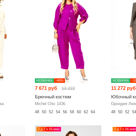
НОВИНКА
-46%
НОВИНКА
-1
7 671 руб
11 272 руб
13 222
Брючный костюм
Юбочный к
ка
Michel Chic 1436
Орхидея Люк
48
50
52
54
56
58
60
62
64
48
50
52
5
2 д 7 ч 56 мин
2 д 7 ч 56 мин