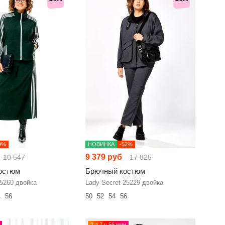
9%
НОВИНКА
-52%
9 379 руб
10 547
17 825
остюм
Брючный костюм
25260 двойка
Lady Secret 25229 двойка
4
56
50
52
54
56
2 д 7 ч 56 мин