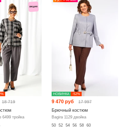
2%
НОВИНКА
-52%
9 470 руб
18 719
17 997
остюм
Брючный костюм
e 6499 тройка
Bagira 1129 двойка
4
50
52
54
56
58
60