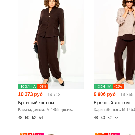
НОВИНКА
-52%
НОВИНКА
-52%
10 373 руб
9 606 руб
19 712
18 255
Брючный костюм
Брючный костюм
КаринаДелюкс М-1458 двойка
КаринаДелюкс М-1460
48
50
52
54
48
50
52
54
2 д 7 ч 56 мин
2 д 7 ч 56 мин