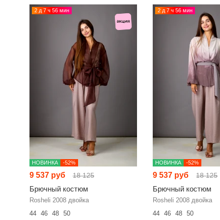
2 д 7 ч 56 мин
2 д 7 ч 56 мин
НОВИНКА
-52%
НОВИНКА
-52%
9 537 руб
9 537 руб
18 125
18 125
Брючный костюм
Брючный костюм
Rosheli 2008 двойка
Rosheli 2008 двойка
44
46
48
50
44
46
48
50