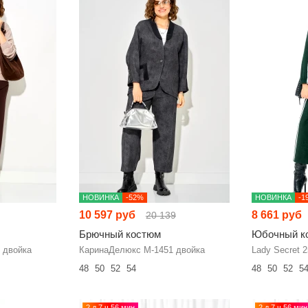
НОВИНКА
-52%
НОВИНКА
-1
10 597 руб
8 661 руб
20 139
Брючный костюм
Юбочный к
 двойка
КаринаДелюкс М-1451 двойка
Lady Secret 
48
50
52
54
48
50
52
5
2 д 7 ч 56 мин
2 д 7 ч 56 мин