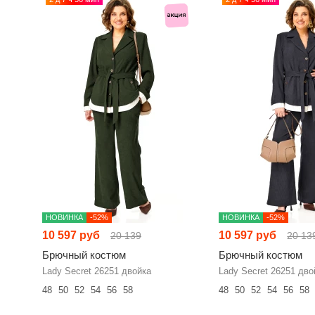
НОВИНКА
-52%
НОВИНКА
-52%
10 597 руб
10 597 руб
20 139
20 13
Брючный костюм
Брючный костюм
Lady Secret 26251 двойка
Lady Secret 26251 дво
48
50
52
54
56
58
48
50
52
54
56
58