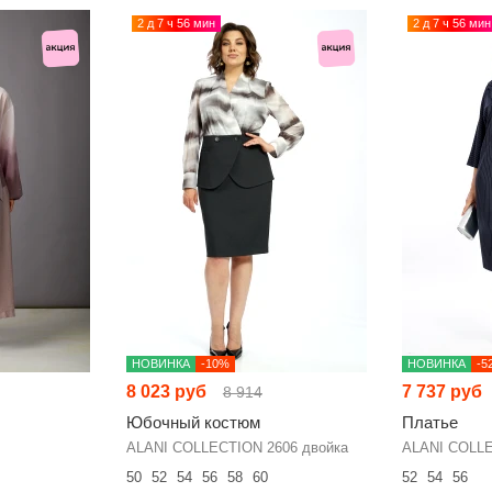
2 д 7 ч 56 мин
2 д 7 ч 56 мин
НОВИНКА
-10%
НОВИНКА
-5
8 023 руб
7 737 руб
8 914
Юбочный костюм
Платье
ALANI COLLECTION 2606 двойка
ALANI COLLE
50
52
54
56
58
60
52
54
56