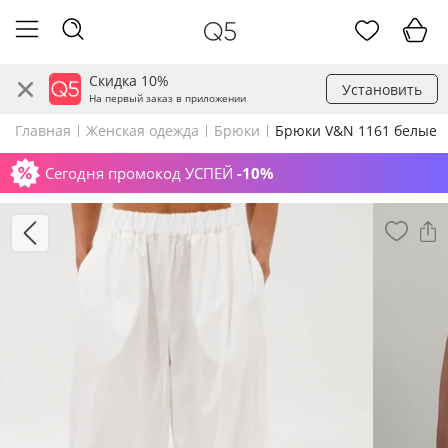
Скидка 10%
Установить
На первый заказ в приложении
Главная
Женская одежда
Брюки
Брюки V&N 1161 белые
Сегодня промокод УСПЕЙ
-10%