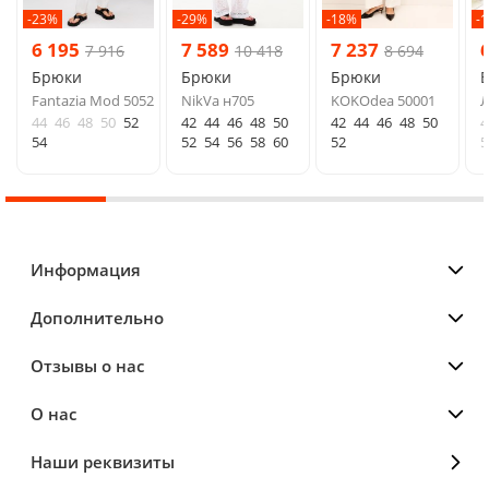
-23%
-29%
-18%
-
6 195
7 589
7 237
7 916
10 418
8 694
Брюки
Брюки
Брюки
Fantazia Mod 5052
NikVa н705
KOKOdea 50001
Л
44
46
48
50
52
42
44
46
48
50
42
44
46
48
50
4
54
52
54
56
58
60
52
5
Информация
Дополнительно
Отзывы о нас
О нас
Наши реквизиты