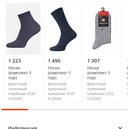
1 223
1 490
1 307
Носки
Носки
Носки
(комплект 5
(комплект 5
(комплект 5
(
пар)
пар)
пар)
п
Брестский
Брестский
Брестский
Б
чулочный
чулочный
чулочный
ч
комбинат 2124
комбинат 2125
комбинат 2122
к
CLASSIC
CLASSIC
CLASSIC
Информация