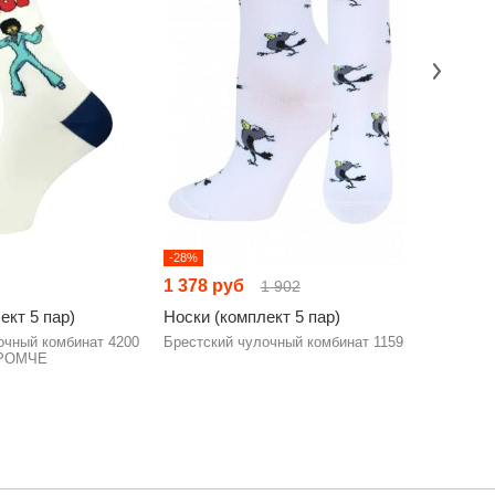
-28%
1 378 руб
1 510 р
1 902
ект 5 пар)
Носки (комплект 5 пар)
Носки (к
очный комбинат 4200
Брестский чулочный комбинат 1159
Брестски
РОМЧЕ
EVERY