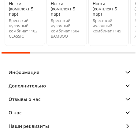
Носки
Носки
Носки
(комплект 5
(комплект 5
(комплект 5
(
пар)
пар)
пар)
п
Брестский
Брестский
Брестский
Б
чулочный
чулочный
чулочный
ч
комбинат 1102
комбинат 1504
комбинат 1145
к
CLASSIC
BAMBOO
A
Информация
Дополнительно
Отзывы о нас
О нас
Наши реквизиты