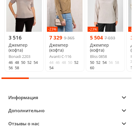
-23%
-23%
-
3 516
7 329
5 504
9 365
7 033
Джемпер
Джемпер
Джемпер
(кофта)
(кофта)
(кофта)
(
Bonadi 2203
Avanti C-116
Bliss 0858
R
46
48
50
52
54
44
46
48
50
52
50
52
54
56
58
5
56
58
54
60
Информация
Дополнительно
Отзывы о нас