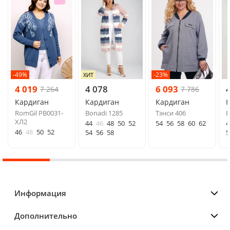
-49%
-23%
ХИТ
4 019
4 078
6 093
7 264
7 786
Кардиган
Кардиган
Кардиган
RomGil РВ0031-
Bonadi 1285
Тэнси 406
B
ХЛ2
44
46
48
50
52
54
56
58
60
62
4
46
48
50
52
54
56
58
5
Информация
Дополнительно