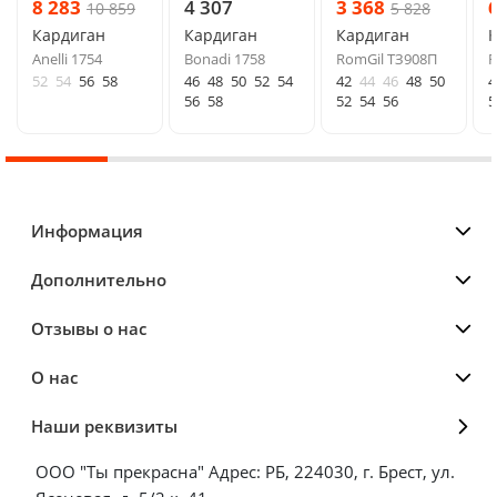
8 283
4 307
3 368
10 859
5 828
Кардиган
Кардиган
Кардиган
Anelli 1754
Bonadi 1758
RomGil ТЗ908П
R
52
54
56
58
46
48
50
52
54
42
44
46
48
50
4
56
58
52
54
56
5
Информация
Дополнительно
Отзывы о нас
О нас
Наши реквизиты
ООО "Ты прекрасна" Адрес: РБ, 224030, г. Брест, ул.