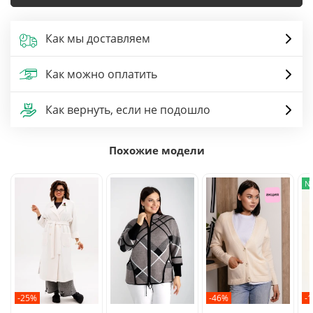
Как мы доставляем
Как можно оплатить
Как вернуть, если не подошло
Похожие модели
N
-25%
-46%
-