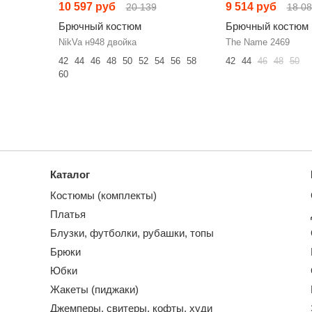
10 597 руб
9 514 руб
20 139
18 0
Брючный костюм
Брючный костюм
NikVa н948 двойка
The Name 2469
42
44
46
48
50
52
54
56
58
42
44
46
48
50
60
Каталог
Костюмы (комплекты)
Платья
Блузки, футболки, рубашки, топы
Брюки
Юбки
Жакеты (пиджаки)
Джемперы, свитеры, кофты, худи