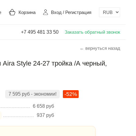
е
Корзина
Вход
/
Регистрация
+7 495 481 33 50
Заказать обратный звонок
← вернуться назад
ira Style 24-27 тройка /А черный,
-52%
7 595
руб
- экономии!
6 658
руб
937
руб