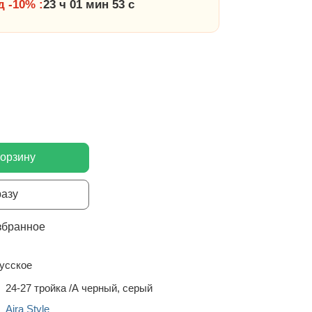
 -10% :
23 ч 01 мин 52 с
корзину
разу
збранное
усское
24-27 тройка /А черный, серый
Aira Style