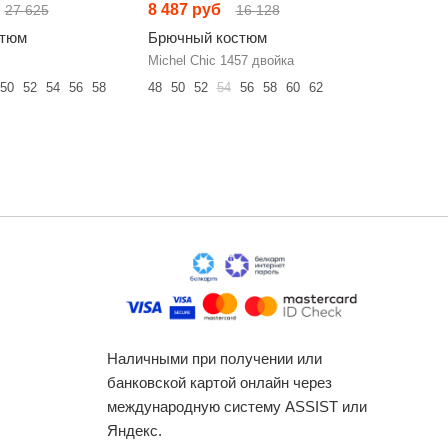
8 487 руб
11 492 
27 625
16 128
стюм
Брючный костюм
Брючный
Michel Chic 1457 двойка
PUR PUR 
50
52
54
56
58
48
50
52
54
56
58
60
62
42
44
46
Наличными при получении или
банковской картой онлайн через
международную систему ASSIST или
Яндекс.