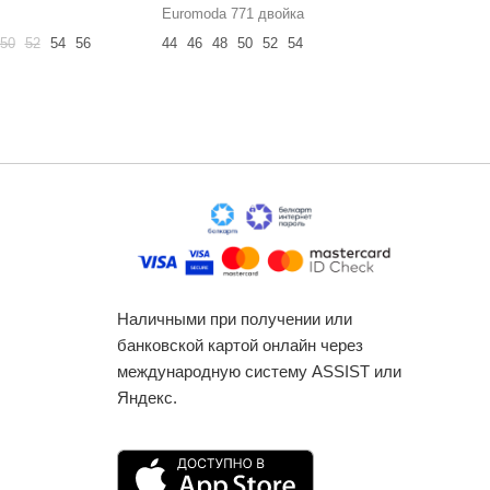
Euromoda 771 двойка
NINELE 7
50
52
54
56
44
46
48
50
52
54
50
52
54
Наличными при получении или
банковской картой онлайн через
международную систему ASSIST или
Яндекс.