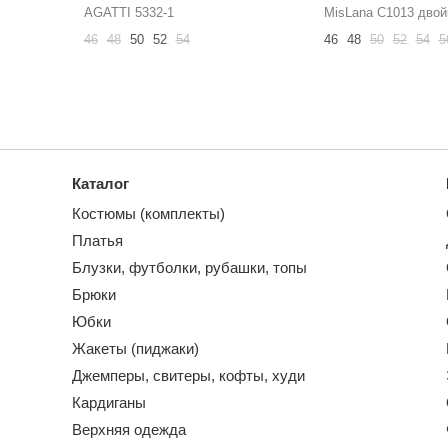
AGATTI 5332-1
MisLana С1013 двой
46
48
50
52
54
46
48
50
52
54
5
Каталог
Костюмы (комплекты)
Платья
Блузки, футболки, рубашки, топы
Брюки
Юбки
Жакеты (пиджаки)
Джемперы, свитеры, кофты, худи
Кардиганы
Верхняя одежда