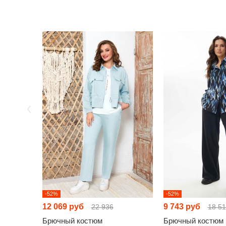
-52%
-52%
12 069 руб
9 743 руб
22 936
18 5
Брючный костюм
Брючный костюм