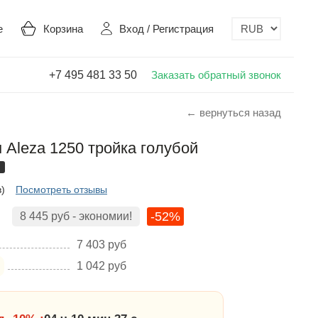
е
Корзина
Вход
/
Регистрация
+7 495 481 33 50
Заказать обратный звонок
← вернуться назад
Aleza 1250 тройка голубой
в)
Посмотреть отзывы
-52%
8 445
руб
- экономии!
7 403
руб
1 042
руб