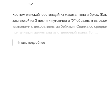
Костюм женский, состоящий из жакета, топа и брюк. Жа
застежкой на 3 петли и пуговицы и "У" образным вырез
клапанами с декоративными бейками. Спинка со средни
притачными манжетами из отделочной ткани. Топ ...
Читать подробнее