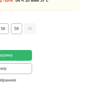
 -10% :
04 ч 10 мин 36 с
56
58
60
корзину
разу
збранное