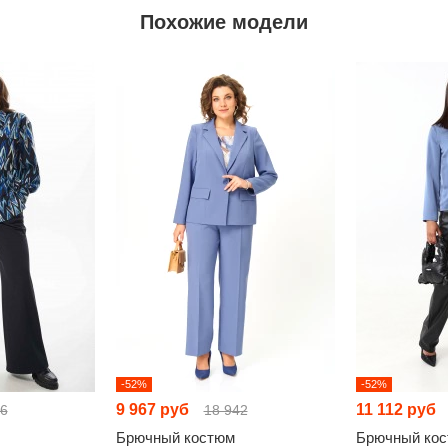
Похожие модели
-52%
-52%
9 967 руб
11 112 руб
16
18 942
Брючный костюм
Брючный ко