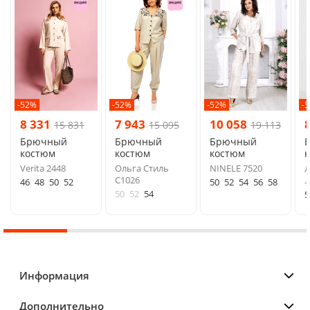
-52%
-52%
-52%
-
8 331
7 943
10 058
15 831
15 095
19 113
Брючный
Брючный
Брючный
костюм
костюм
костюм
Verita 2448
Ольга Стиль
NINELE 7520
Л
С1026
46
48
50
52
50
52
54
56
58
4
50
52
54
5
Информация
Дополнительно