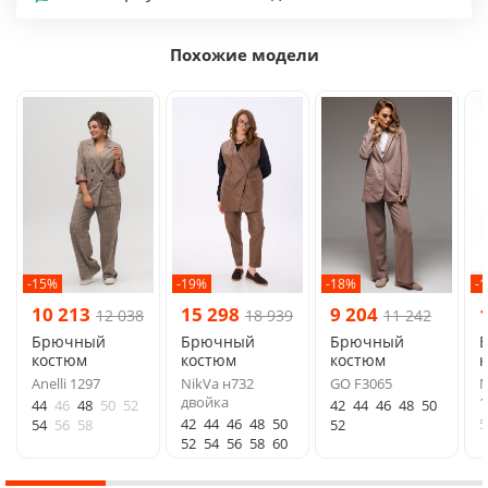
Похожие модели
-15%
-19%
-18%
-
10 213
15 298
9 204
12 038
18 939
11 242
Брючный
Брючный
Брючный
костюм
костюм
костюм
Anelli 1297
NikVa н732
GO F3065
М
двойка
1
44
46
48
50
52
42
44
46
48
50
42
44
46
48
50
5
54
56
58
52
52
54
56
58
60