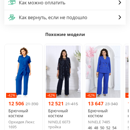
Как можно оплатить
Как вернуть, если не подошло
Похожие модели
-42%
-42%
-42%
-
12 506
12 521
13 647
21 390
21 415
23 340
Брючный
Брючный
Брючный
костюм
костюм
костюм
Орхидея Люкс
NINELE 6073
NINELE 7485
N
1695
тройка
46
48
50
52
54
5