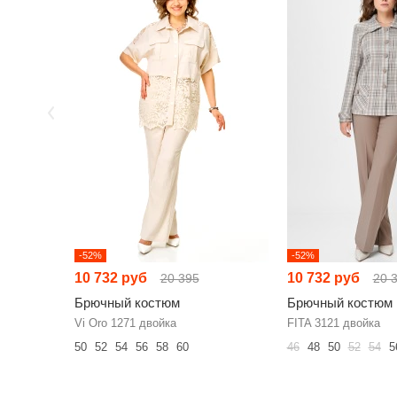
-52%
-52%
10 732 руб
10 732 руб
20 395
20 
Брючный костюм
Брючный костюм
Vi Oro 1271 двойка
FITA 3121 двойка
50
52
54
56
58
60
46
48
50
52
54
5