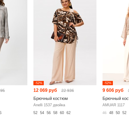
-52%
-52%
12 069 руб
9 606 руб
395
22 936
Брючный костюм
Брючный ко
Anelli 1537 двойка
AMUAR 1117
6
52
54
56
58
60
62
46
48
50
52