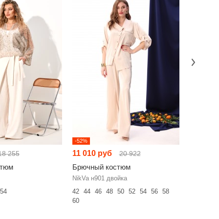
-52%
-52%
11 010 руб
9 289 р
18 255
20 922
стюм
Брючный костюм
Брючный
NikVa н901 двойка
Romanovic
54
42
44
46
48
50
52
54
56
58
50
52
54
60