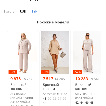
Валюта:
RUB
BYN
Похожие модели
-52%
-52%
-52%
9 875
7 517
10 283
18 767
14 285
19 541
Брючный
Брючный
Брючный
костюм
костюм
костюм
ALGRANDA
Anastasia м-1142
SILVERSPICE S-
(Novella Sharm)
8563 двойка
48
50
52
54
56
A4142 двойка
42
44
46
48
58