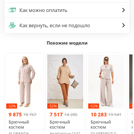
Как можно оплатить
Как вернуть, если не подошло
Похожие модели
-52%
-52%
-52%
-
9 875
7 517
10 283
18 767
14 285
19 541
Брючный
Брючный
Брючный
костюм
костюм
костюм
ALGRANDA
Anastasia м-1142
SILVERSPICE S-
N