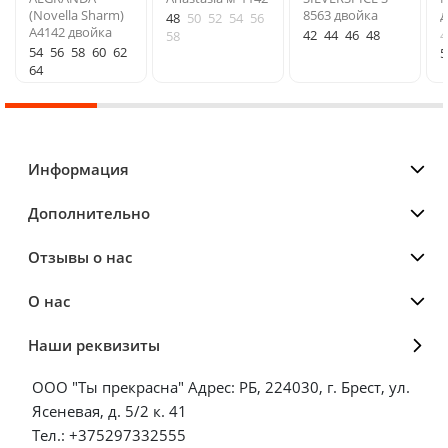
(Novella Sharm)
8563 двойка
д
48
50
52
54
56
A4142 двойка
42
44
46
48
4
58
54
56
58
60
62
5
64
Информация
Дополнительно
Отзывы о нас
О нас
Наши реквизиты
ООО "Ты прекрасна" Адрес: РБ, 224030, г. Брест, ул.
Ясеневая, д. 5/2 к. 41
Тел.: +375297332555