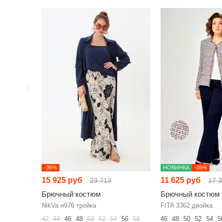
-35%
НОВИНКА
-35%
15 925 руб
11 625 руб
23 713
17 
Брючный костюм
Брючный костюм
NikVa н976 тройка
FITA 3362 двойка
42
44
46
48
50
52
54
56
58
46
48
50
52
54
5