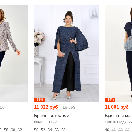
-35%
-35%
11 322 руб
11 001 руб
310
16 859
Брючный костюм
Брючный ко
NINELE 6084
Магия Моды 27
6
58
60
62
50
52
54
56
58
46
48
50
52