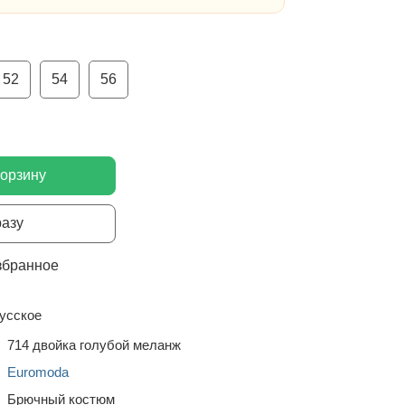
52
54
56
корзину
разу
збранное
усское
714 двойка голубой меланж
Euromoda
Брючный костюм