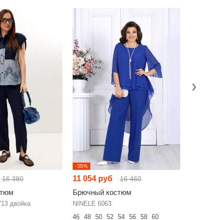
-35%
-35%
11 054 руб
11 514 
16 380
16 460
стюм
Брючный костюм
Брючный
13 двойка
NINELE 6063
Мублиз п
46
48
50
52
54
56
58
60
44
46
48