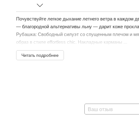
Почувствуйте легкое дыхание летнего ветра в каждом д
— благородной альтернативы льну — дарит коже прохл
Рубашка: Свободный силуэт со спущенным плечом и мяг
образ в стиле effortless chic. Накладные карманы ...
Читать подробнее
Ваш отзыв