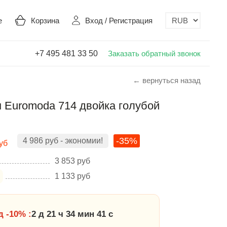
е
Корзина
Вход
/
Регистрация
+7 495 481 33 50
Заказать обратный звонок
← вернуться назад
 Euromoda 714 двойка голубой
-35%
4 986
руб
- экономии!
уб
3 853
руб
1 133
руб
 -10% :
2 д 21 ч 34 мин 40 с