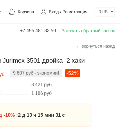
е
Корзина
Вход
/
Регистрация
+7 495 481 33 50
Заказать обратный звонок
← вернуться назад
Jurimex 3501 двойка -2 хаки
-52%
9 607
руб
- экономии!
уб
8 421
руб
1 186
руб
 -10% :
2 д 13 ч 15 мин 30 с