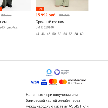
%
-52%
-52%
15 992 руб
13 091 
22 772
30 391
стюм
Брючный костюм
Брючный
240п двойка
LM К 110146
Diamant 1
44
46
48
50
52
54
56
58
60
52
54
56
Наличными при получении или
банковской картой онлайн через
международную систему ASSIST или