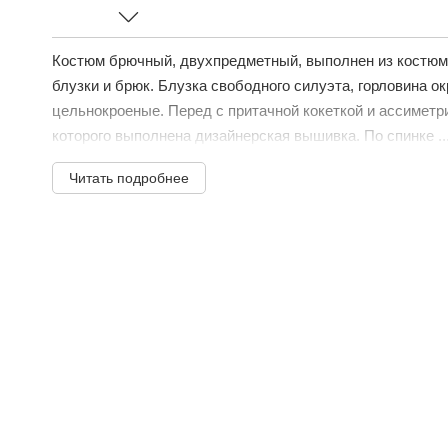
Костюм брючный, двухпредметный, выполнен из костюмн
блузки и брюк. Блузка свободного силуэта, горловина о
цельнокроеные. Перед с притачной кокеткой и ассимет
которого выполнена дизайнерская вышивка. По спинке ..
Читать подробнее