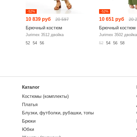
-52%
-52%
10 839 руб
10 651 руб
20 597
20 
Брючный костюм
Брючный костюм
Jurimex 3512 двойка
Jurimex 3502 двойка
52
54
56
52
54
56
58
Каталог
Костюмы (комплекты)
Платья
Блузки, футболки, рубашки, топы
Брюки
Юбки