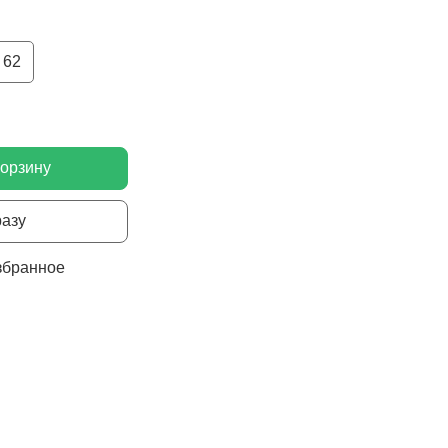
62
корзину
разу
збранное