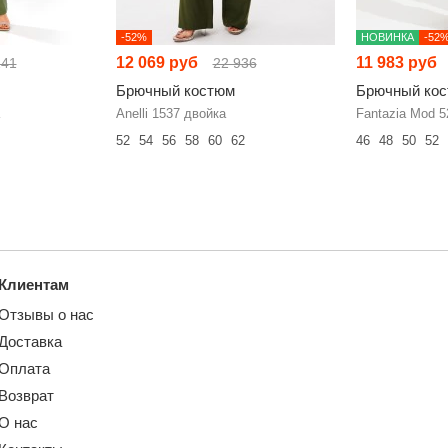
-52%
НОВИНКА
-52
12 069 руб
11 983 руб
241
22 936
Брючный костюм
Брючный ко
Anelli 1537 двойка
Fantazia Mod 5
52
54
56
58
60
62
46
48
50
52
Клиентам
Отзывы о нас
Доставка
Оплата
Возврат
О нас